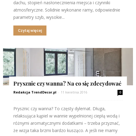
dachu, stopień nasłonecznienia miejsca i czynniki
atmosferyczne. Solidnie wykonane ramy, odpowiednie
parametry szyb, wysokie...
Czytaj więcej
Prysznic czy wanna? Na co się zdecydować
Redakcja TrendDecor.pl
-
11 kwietnia 2016
0
Prysznic czy wanna? To częsty dylemat. Długa,
relaksująca kąpiel w wannie wypełnionej ciepłą wodą i
różnymi aromatycznymi dodatkami – trzeba przyznać,
że wizja taka brzmi bardzo kusząco. A jeśli nie mamy