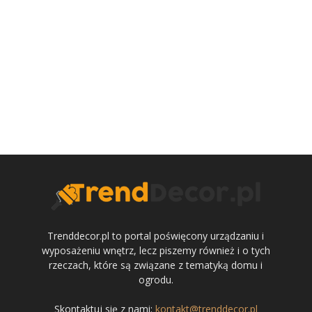
Trenddecor.pl to portal poświęcony urządzaniu i
wyposażeniu wnętrz, lecz piszemy również i o tych
rzeczach, które są związane z tematyką domu i
ogrodu.
Skontaktuj się z nami:
kontakt@trenddecor.pl