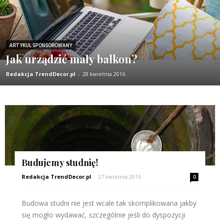
ARTYKUŁ SPONSOROWANY
Jak urządzić mały balkon?
Redakcja TrendDecor.pl
-
28 kwietnia 2016
Budujemy studnię!
Redakcja TrendDecor.pl
-
27 kwietnia 2016
0
Budowa studni nie jest wcale tak skomplikowana jakby
się mogło wydawać, szczególnie jeśli do dyspozycji