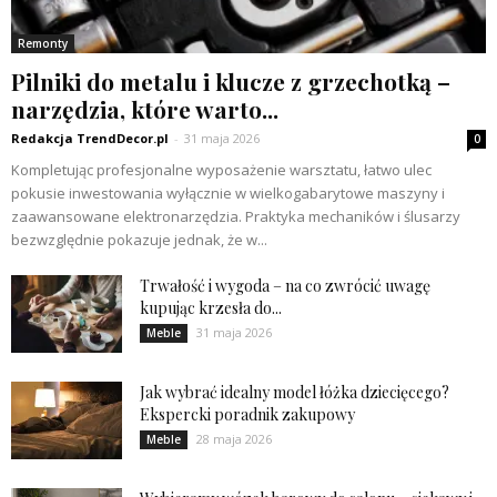
Remonty
Pilniki do metalu i klucze z grzechotką –
narzędzia, które warto...
Redakcja TrendDecor.pl
-
31 maja 2026
0
Kompletując profesjonalne wyposażenie warsztatu, łatwo ulec
pokusie inwestowania wyłącznie w wielkogabarytowe maszyny i
zaawansowane elektronarzędzia. Praktyka mechaników i ślusarzy
bezwzględnie pokazuje jednak, że w...
Trwałość i wygoda – na co zwrócić uwagę
kupując krzesła do...
31 maja 2026
Meble
Jak wybrać idealny model łóżka dziecięcego?
Ekspercki poradnik zakupowy
28 maja 2026
Meble