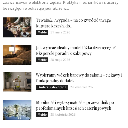
zaawansowane elektronarzędzia. Praktyka mechaników i ślusarzy
bezwzględnie pokazuje jednak, że w...
Trwałość i wygoda – na co zwrócić uwagę
kupując krzesła do...
31 maja 2026
Meble
Jak wybrać idealny model łóżka dziecięcego?
Ekspercki poradnik zakupowy
28 maja 2026
Meble
Wybieramy wózek barowy do salonu – ciekawy i
funkcjonalny dodatek
29 kwietnia 2026
Dodatki i dekoracje
Mobilność i wytrzymałość – przewodnik po
profesjonalnych krzesłach cateringowych
28 kwietnia 2026
Meble