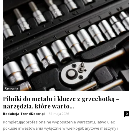
Remonty
Pilniki do metalu i klucze z grzechotką –
narzędzia, które warto...
Redakcja TrendDecor.pl
-
31 maja 2026
0
Kompletując profesjonalne wyposażenie warsztatu, łatwo ulec
pokusie inwestowania wyłącznie w wielkogabarytowe maszyny i