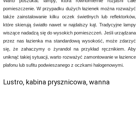
Warto poszukać lampy, która równomiernie rozjaśni całe
pomieszczenie. W przypadku dużych łazienek można rozważyć
także zainstalowanie kilku oczek świetlnych lub reflektorków,
które skierują światło nawet w najdalszy kąt. Tradycyjne lampy
wiszące nadadzą się do wysokich pomieszczeń. Jeśli urządzana
przez nas łazienka ma standardową wysokość, może zdarzyć
się, że zahaczymy o żyrandol na przykład ręcznikiem. Aby
uniknąć takiej sytuacji, warto rozważyć zamontowanie w łazience
plafonu lub sufitu podwieszanego z oczkami halogenowymi.
Lustro, kabina prysznicowa, wanna