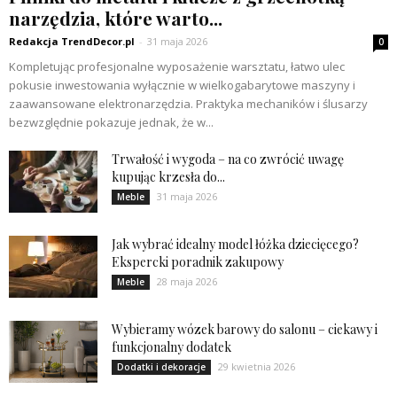
narzędzia, które warto...
Redakcja TrendDecor.pl
-
31 maja 2026
0
Kompletując profesjonalne wyposażenie warsztatu, łatwo ulec
pokusie inwestowania wyłącznie w wielkogabarytowe maszyny i
zaawansowane elektronarzędzia. Praktyka mechaników i ślusarzy
bezwzględnie pokazuje jednak, że w...
Trwałość i wygoda – na co zwrócić uwagę
kupując krzesła do...
31 maja 2026
Meble
Jak wybrać idealny model łóżka dziecięcego?
Ekspercki poradnik zakupowy
28 maja 2026
Meble
Wybieramy wózek barowy do salonu – ciekawy i
funkcjonalny dodatek
29 kwietnia 2026
Dodatki i dekoracje