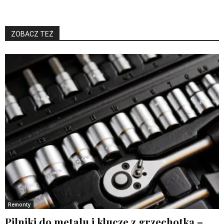
ZOBACZ TEŻ
Remonty
Pilniki do metalu i klucze z grzechotką –