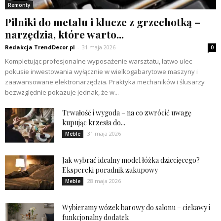
Remonty
Pilniki do metalu i klucze z grzechotką –
narzędzia, które warto...
Redakcja TrendDecor.pl
-
31 maja 2026
0
Kompletując profesjonalne wyposażenie warsztatu, łatwo ulec
pokusie inwestowania wyłącznie w wielkogabarytowe maszyny i
zaawansowane elektronarzędzia. Praktyka mechaników i ślusarzy
bezwzględnie pokazuje jednak, że w...
Trwałość i wygoda – na co zwrócić uwagę
kupując krzesła do...
31 maja 2026
Meble
Jak wybrać idealny model łóżka dziecięcego?
Ekspercki poradnik zakupowy
28 maja 2026
Meble
Wybieramy wózek barowy do salonu – ciekawy i
funkcjonalny dodatek