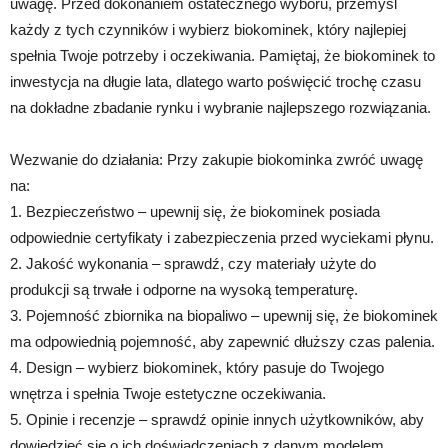
uwagę. Przed dokonaniem ostatecznego wyboru, przemyśl
każdy z tych czynników i wybierz biokominek, który najlepiej
spełnia Twoje potrzeby i oczekiwania. Pamiętaj, że biokominek to
inwestycja na długie lata, dlatego warto poświęcić trochę czasu
na dokładne zbadanie rynku i wybranie najlepszego rozwiązania.
Wezwanie do działania: Przy zakupie biokominka zwróć uwagę
na:
1. Bezpieczeństwo – upewnij się, że biokominek posiada
odpowiednie certyfikaty i zabezpieczenia przed wyciekami płynu.
2. Jakość wykonania – sprawdź, czy materiały użyte do
produkcji są trwałe i odporne na wysoką temperaturę.
3. Pojemność zbiornika na biopaliwo – upewnij się, że biokominek
ma odpowiednią pojemność, aby zapewnić dłuższy czas palenia.
4. Design – wybierz biokominek, który pasuje do Twojego
wnętrza i spełnia Twoje estetyczne oczekiwania.
5. Opinie i recenzje – sprawdź opinie innych użytkowników, aby
dowiedzieć się o ich doświadczeniach z danym modelem.