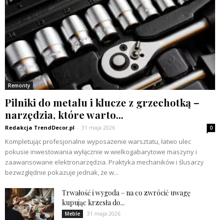
Remonty
Pilniki do metalu i klucze z grzechotką –
narzędzia, które warto...
Redakcja TrendDecor.pl
-
31 maja 2026
0
Kompletując profesjonalne wyposażenie warsztatu, łatwo ulec
pokusie inwestowania wyłącznie w wielkogabarytowe maszyny i
zaawansowane elektronarzędzia. Praktyka mechaników i ślusarzy
bezwzględnie pokazuje jednak, że w...
Trwałość i wygoda – na co zwrócić uwagę
kupując krzesła do...
31 maja 2026
Meble