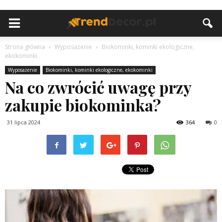
Strona główna
Wyposażenie
Biokominki, kominki ekologiczne,
ekokominki
Wyposażenie
Biokominki, kominki ekologiczne, ekokominki
Na co zwrócić uwagę przy
zakupie biokominka?
31 lipca 2024
364
0