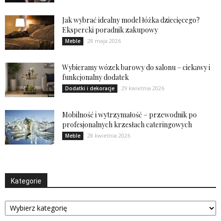
Jak wybrać idealny model łóżka dziecięcego?
Ekspercki poradnik zakupowy
28 maja 2026
Meble
Wybieramy wózek barowy do salonu – ciekawy i
funkcjonalny dodatek
29 kwietnia 2026
Dodatki i dekoracje
Mobilność i wytrzymałość – przewodnik po
profesjonalnych krzesłach cateringowych
28 kwietnia 2026
Meble
Kategorie
Kategorie