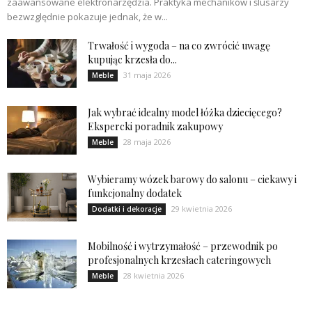
zaawansowane elektronarzędzia. Praktyka mechaników i ślusarzy
bezwzględnie pokazuje jednak, że w...
Trwałość i wygoda – na co zwrócić uwagę
kupując krzesła do...
31 maja 2026
Meble
Jak wybrać idealny model łóżka dziecięcego?
Ekspercki poradnik zakupowy
28 maja 2026
Meble
Wybieramy wózek barowy do salonu – ciekawy i
funkcjonalny dodatek
29 kwietnia 2026
Dodatki i dekoracje
Mobilność i wytrzymałość – przewodnik po
profesjonalnych krzesłach cateringowych
28 kwietnia 2026
Meble