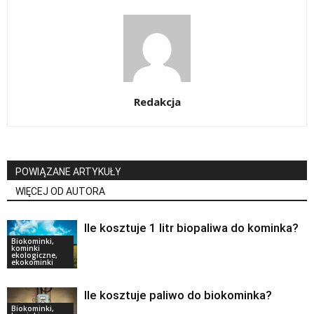
Redakcja
POWIĄZANE ARTYKUŁY
WIĘCEJ OD AUTORA
Ile kosztuje 1 litr biopaliwa do kominka?
Biokominki,
kominki
ekologiczne,
ekokominki
Ile kosztuje paliwo do biokominka?
Biokominki,