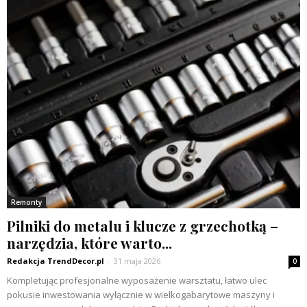
Remonty
Pilniki do metalu i klucze z grzechotką –
narzędzia, które warto...
Redakcja TrendDecor.pl
-
31 maja 2026
0
Kompletując profesjonalne wyposażenie warsztatu, łatwo ulec
pokusie inwestowania wyłącznie w wielkogabarytowe maszyny i