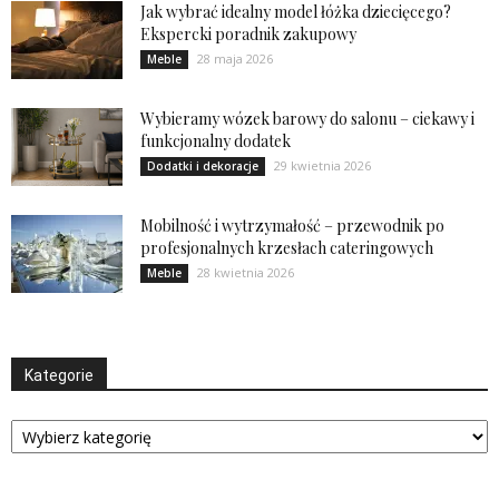
Jak wybrać idealny model łóżka dziecięcego?
Ekspercki poradnik zakupowy
28 maja 2026
Meble
Wybieramy wózek barowy do salonu – ciekawy i
funkcjonalny dodatek
29 kwietnia 2026
Dodatki i dekoracje
Mobilność i wytrzymałość – przewodnik po
profesjonalnych krzesłach cateringowych
28 kwietnia 2026
Meble
Kategorie
Kategorie