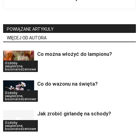
POWIĄZANE ARTYKUŁY
WIĘCEJ OD AUTORA
Co można włożyć do lampionu?
Ozdoby
świąteczne,
bożonarodzeniowe
Co do wazonu na święta?
Ozdoby
świąteczne,
bożonarodzeniowe
Jak zrobić girlandę na schody?
Ozdoby
świąteczne,
bożonarodzeniowe