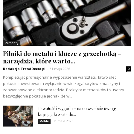
Remonty
Pilniki do metalu i klucze z grzechotką –
narzędzia, które warto...
Redakcja TrendDecor.pl
-
31 maja 2026
0
Kompletując profesjonalne wyposażenie warsztatu, łatwo ulec
pokusie inwestowania wyłącznie w wielkogabarytowe maszyny i
zaawansowane elektronarzędzia. Praktyka mechaników i ślusarzy
bezwzględnie pokazuje jednak, że w...
Trwałość i wygoda – na co zwrócić uwagę
kupując krzesła do...
31 maja 2026
Meble