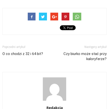
Poprzedni artykuł
Następny artykuł
O co chodzi z 32 i 64 bit?
Czy biurko może stać przy
kaloryferze?
Redakcja