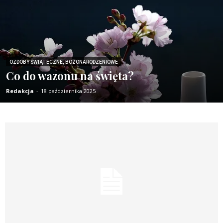
OZDOBY ŚWIĄTECZNE, BOŻONARODZENIOWE
Co do wazonu na święta?
Redakcja
-
18 października 2025