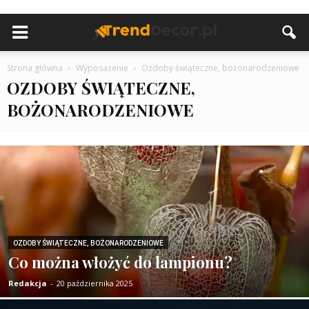
Strona główna
Wyposażenie
Ozdoby świąteczne, bożonarodzeniowe
OZDOBY ŚWIĄTECZNE,
BOŻONARODZENIOWE
OZDOBY ŚWIĄTECZNE, BOŻONARODZENIOWE
Co można włożyć do lampionu?
Redakcja
-
20 października 2025