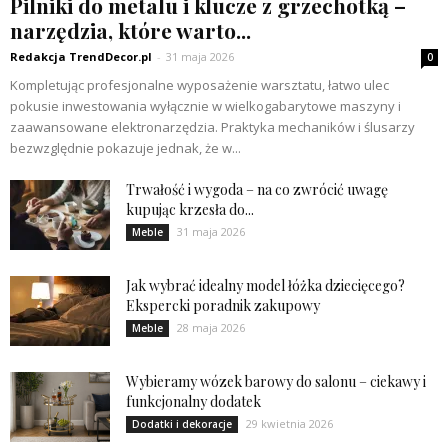
Pilniki do metalu i klucze z grzechotką –
narzędzia, które warto...
Redakcja TrendDecor.pl
-
31 maja 2026
0
Kompletując profesjonalne wyposażenie warsztatu, łatwo ulec
pokusie inwestowania wyłącznie w wielkogabarytowe maszyny i
zaawansowane elektronarzędzia. Praktyka mechaników i ślusarzy
bezwzględnie pokazuje jednak, że w...
Trwałość i wygoda – na co zwrócić uwagę
kupując krzesła do...
31 maja 2026
Meble
Jak wybrać idealny model łóżka dziecięcego?
Ekspercki poradnik zakupowy
28 maja 2026
Meble
Wybieramy wózek barowy do salonu – ciekawy i
funkcjonalny dodatek
29 kwietnia 2026
Dodatki i dekoracje