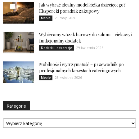
Jak wybrać idealny model łóżka dziecięcego?
Ekspercki poradnik zakupowy
28 maja 2026
Meble
Wybieramy wózek barowy do salonu – ciekawy i
funkcjonalny dodatek
29 kwietnia 2026
Dodatki i dekoracje
Mobilność i wytrzymałość – przewodnik po
profesjonalnych krzesłach cateringowych
28 kwietnia 2026
Meble
Kategorie
Kategorie