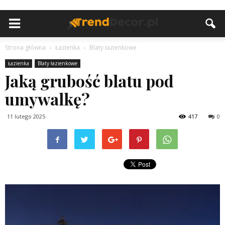
Strona główna
Łazienka
Blaty łazienkowe
Łazienka
Blaty łazienkowe
Jaką grubość blatu pod
umywalkę?
11 lutego 2025
417
0