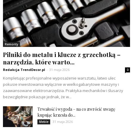
Remonty
Pilniki do metalu i klucze z grzechotką –
narzędzia, które warto...
Redakcja TrendDecor.pl
-
31 maja 2026
0
Kompletując profesjonalne wyposażenie warsztatu, łatwo ulec
pokusie inwestowania wyłącznie w wielkogabarytowe maszyny i
zaawansowane elektronarzędzia. Praktyka mechaników i ślusarzy
bezwzględnie pokazuje jednak, że w...
Trwałość i wygoda – na co zwrócić uwagę
kupując krzesła do...
31 maja 2026
Meble