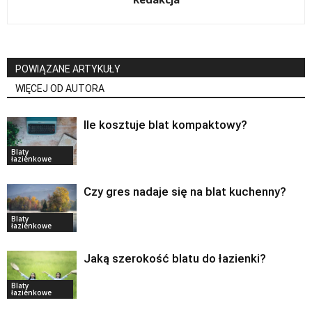
POWIĄZANE ARTYKUŁY
WIĘCEJ OD AUTORA
Ile kosztuje blat kompaktowy?
Blaty
łazienkowe
Czy gres nadaje się na blat kuchenny?
Blaty
łazienkowe
Jaką szerokość blatu do łazienki?
Blaty
łazienkowe