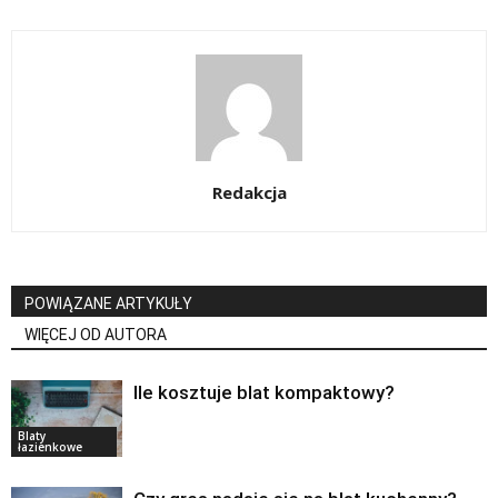
Redakcja
POWIĄZANE ARTYKUŁY
WIĘCEJ OD AUTORA
Ile kosztuje blat kompaktowy?
Blaty
łazienkowe