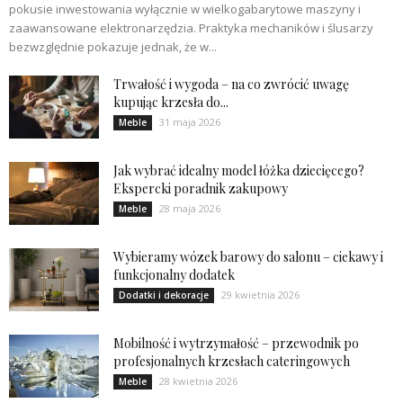
pokusie inwestowania wyłącznie w wielkogabarytowe maszyny i
zaawansowane elektronarzędzia. Praktyka mechaników i ślusarzy
bezwzględnie pokazuje jednak, że w...
Trwałość i wygoda – na co zwrócić uwagę
kupując krzesła do...
31 maja 2026
Meble
Jak wybrać idealny model łóżka dziecięcego?
Ekspercki poradnik zakupowy
28 maja 2026
Meble
Wybieramy wózek barowy do salonu – ciekawy i
funkcjonalny dodatek
29 kwietnia 2026
Dodatki i dekoracje
Mobilność i wytrzymałość – przewodnik po
profesjonalnych krzesłach cateringowych
28 kwietnia 2026
Meble