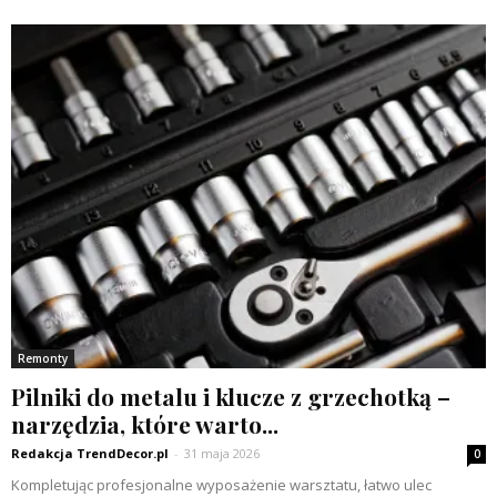
Remonty
Pilniki do metalu i klucze z grzechotką –
narzędzia, które warto...
Redakcja TrendDecor.pl
-
31 maja 2026
0
Kompletując profesjonalne wyposażenie warsztatu, łatwo ulec