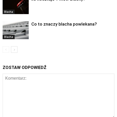
Blacha
Co to znaczy blacha powlekana?
Blacha
ZOSTAW ODPOWIEDŹ