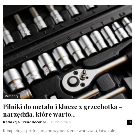
Remonty
Pilniki do metalu i klucze z grzechotką –
narzędzia, które warto...
Redakcja TrendDecor.pl
-
31 maja 2026
0
Kompletując profesjonalne wyposażenie warsztatu, łatwo ulec