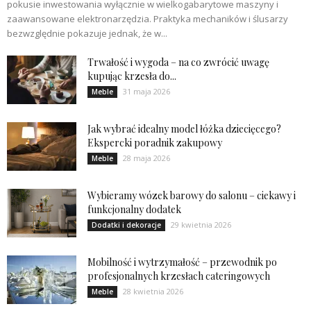
pokusie inwestowania wyłącznie w wielkogabarytowe maszyny i
zaawansowane elektronarzędzia. Praktyka mechaników i ślusarzy
bezwzględnie pokazuje jednak, że w...
Trwałość i wygoda – na co zwrócić uwagę
kupując krzesła do...
31 maja 2026
Meble
Jak wybrać idealny model łóżka dziecięcego?
Ekspercki poradnik zakupowy
28 maja 2026
Meble
Wybieramy wózek barowy do salonu – ciekawy i
funkcjonalny dodatek
29 kwietnia 2026
Dodatki i dekoracje
Mobilność i wytrzymałość – przewodnik po
profesjonalnych krzesłach cateringowych
28 kwietnia 2026
Meble