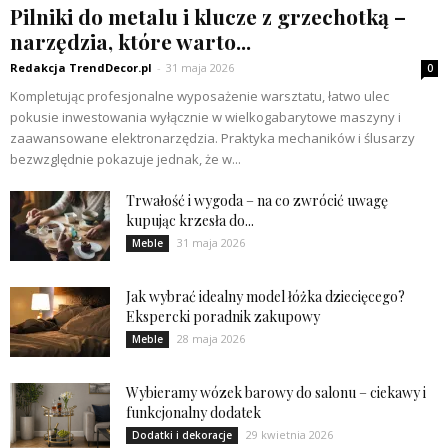
Pilniki do metalu i klucze z grzechotką –
narzędzia, które warto...
Redakcja TrendDecor.pl
-
31 maja 2026
0
Kompletując profesjonalne wyposażenie warsztatu, łatwo ulec
pokusie inwestowania wyłącznie w wielkogabarytowe maszyny i
zaawansowane elektronarzędzia. Praktyka mechaników i ślusarzy
bezwzględnie pokazuje jednak, że w...
Trwałość i wygoda – na co zwrócić uwagę
kupując krzesła do...
31 maja 2026
Meble
Jak wybrać idealny model łóżka dziecięcego?
Ekspercki poradnik zakupowy
28 maja 2026
Meble
Wybieramy wózek barowy do salonu – ciekawy i
funkcjonalny dodatek
29 kwietnia 2026
Dodatki i dekoracje