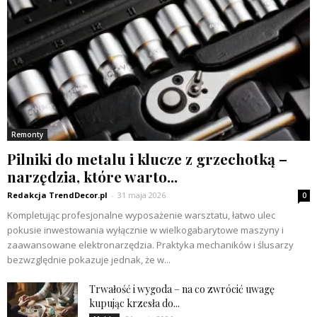
Remonty
Pilniki do metalu i klucze z grzechotką –
narzędzia, które warto...
Redakcja TrendDecor.pl
-
31 maja 2026
0
Kompletując profesjonalne wyposażenie warsztatu, łatwo ulec
pokusie inwestowania wyłącznie w wielkogabarytowe maszyny i
zaawansowane elektronarzędzia. Praktyka mechaników i ślusarzy
bezwzględnie pokazuje jednak, że w...
Trwałość i wygoda – na co zwrócić uwagę
kupując krzesła do...