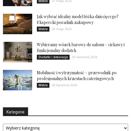
31 maja 2026
Meble
Jak wybrać idealny model łóżka dziecięcego?
Ekspercki poradnik zakupowy
28 maja 2026
Meble
Wybieramy wózek barowy do salonu – ciekawy i
funkcjonalny dodatek
29 kwietnia 2026
Dodatki i dekoracje
Mobilność i wytrzymałość – przewodnik po
profesjonalnych krzesłach cateringowych
28 kwietnia 2026
Meble
Kategorie
Kategorie