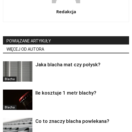
Redakcja
POWIĄZANE ARTYKUŁY
WIĘCEJ OD AUTORA
Jaka blacha mat czy połysk?
Blacha
Ile kosztuje 1 metr blachy?
Blacha
Co to znaczy blacha powlekana?