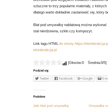
sztuczne to trzy popularne materiały, z któryc
dlatego warto dokładnie zastanowić się, który bę
Blat pod umywalkę nablatową można wykonać z 
stal nierdzewna, szkło czy kompozyt.
Link tagu HTML
do strony https://elsinterakcja.pl
elsinterakcja.pl
[Głosów:0 Średnia:0/5]
Podziel się:
Twitter
Facebook
Google
E-ma
Podobne
Jaki blat pod umywalkę
Umywalka na