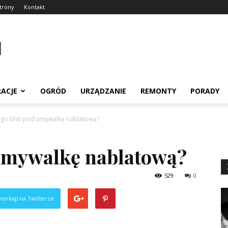
trony
Kontakt
RACJE
OGRÓD
URZĄDZANIE
REMONTY
PORADY
ego blat pod umywalkę nablatową?
 umywalkę nablatową?
529
0
ierkaj) na Twitterze