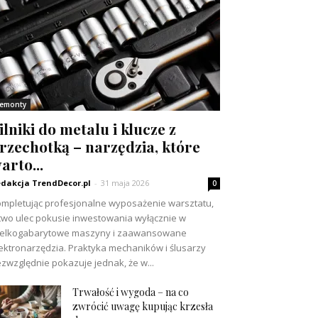
emonty
ilniki do metalu i klucze z
rzechotką – narzędzia, które
arto...
dakcja TrendDecor.pl
-
31 maja 2026
0
mpletując profesjonalne wyposażenie warsztatu,
two ulec pokusie inwestowania wyłącznie w
ielkogabarytowe maszyny i zaawansowane
ektronarzędzia. Praktyka mechaników i ślusarzy
zwzględnie pokazuje jednak, że w...
Trwałość i wygoda – na co
zwrócić uwagę kupując krzesła