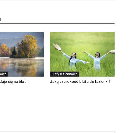
A
kowe
Blaty łazienkowe
aje się na blat
Jaką szerokość blatu do łazienki?