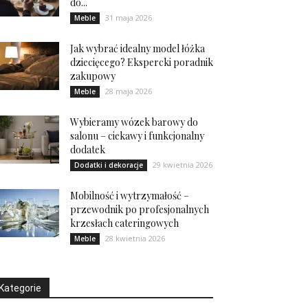
do...
31 maja 2026
Meble
Jak wybrać idealny model łóżka
dziecięcego? Ekspercki poradnik
zakupowy
28 maja 2026
Meble
Wybieramy wózek barowy do
salonu – ciekawy i funkcjonalny
dodatek
29 kwietnia 2026
Dodatki i dekoracje
Mobilność i wytrzymałość –
przewodnik po profesjonalnych
krzesłach cateringowych
28 kwietnia 2026
Meble
Kategorie