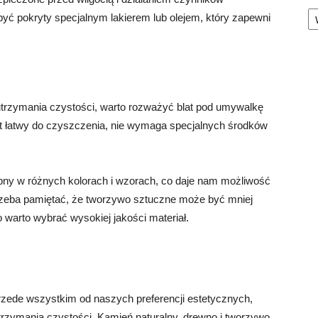
Ka
być pokryty specjalnym lakierem lub olejem, który zapewni
i utrzymania czystości, warto rozważyć blat pod umywalkę
st łatwy do czyszczenia, nie wymaga specjalnych środków
ępny w różnych kolorach i wzorach, co daje nam możliwość
trzeba pamiętać, że tworzywo sztuczne może być mniej
o warto wybrać wysokiej jakości materiał.
zede wszystkim od naszych preferencji estetycznych,
trzymania czystości. Kamień naturalny, drewno i tworzywo