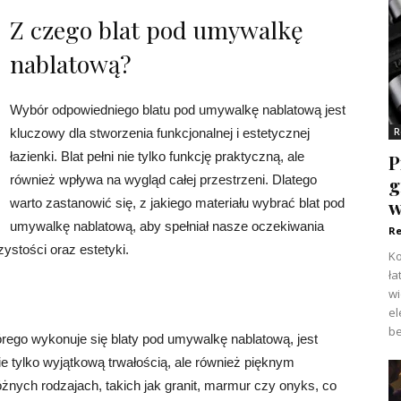
Z czego blat pod umywalkę
nablatową?
Wybór odpowiedniego blatu pod umywalkę nablatową jest
R
kluczowy dla stworzenia funkcjonalnej i estetycznej
łazienki. Blat pełni nie tylko funkcję praktyczną, ale
P
g
również wpływa na wygląd całej przestrzeni. Dlatego
w
warto zastanowić się, z jakiego materiału wybrać blat pod
umywalkę nablatową, aby spełniał nasze oczekiwania
Re
ystości oraz estetyki.
Ko
ła
w
el
be
órego wykonuje się blaty pod umywalkę nablatową, jest
nie tylko wyjątkową trwałością, ale również pięknym
żnych rodzajach, takich jak granit, marmur czy onyks, co