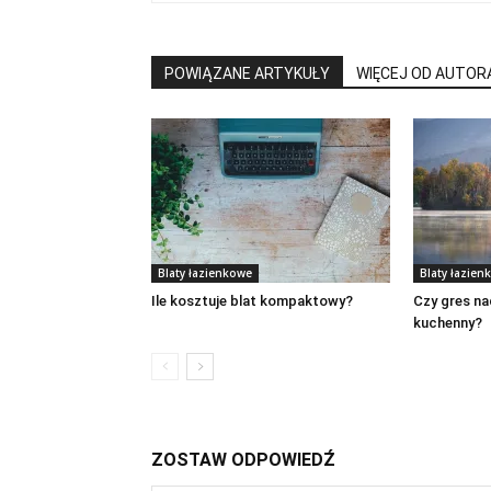
POWIĄZANE ARTYKUŁY
WIĘCEJ OD AUTOR
Blaty łazienkowe
Blaty łazien
Ile kosztuje blat kompaktowy?
Czy gres nad
kuchenny?
ZOSTAW ODPOWIEDŹ