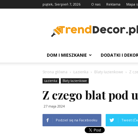
piątek, Sierpień 7, 2026
O nas
Reklama
Mapa s
TrendDecor.pl
DOM I MIESZKANIE
DODATKI I DEKO
Strona główna
Łazienka
Blaty łazienkowe
Z cz
Łazienka
Blaty łazienkowe
Z czego blat pod
27 maja 2024
Podziel się na Facebooku
Tweet (Ćw