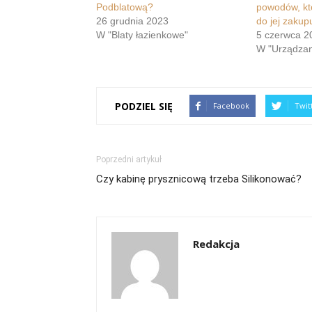
Podblatową?
powodów, kt
26 grudnia 2023
do jej zakup
W "Blaty łazienkowe"
5 czerwca 2
W "Urządzan
PODZIEL SIĘ
Facebook
Twit
Poprzedni artykuł
Czy kabinę prysznicową trzeba Silikonować?
Redakcja