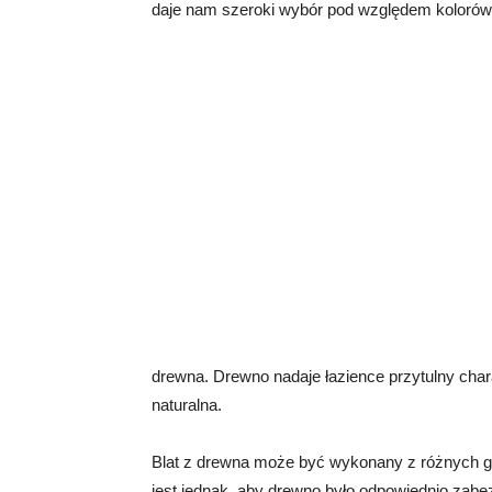
daje nam szeroki wybór pod względem kolorów
drewna. Drewno nadaje łazience przytulny charak
naturalna.
Blat z drewna może być wykonany z różnych ga
jest jednak, aby drewno było odpowiednio zabe