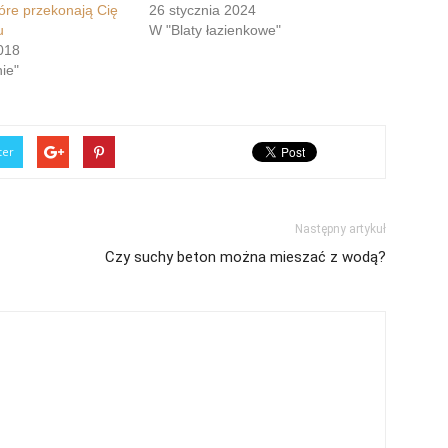
óre przekonają Cię
26 stycznia 2024
u
W "Blaty łazienkowe"
018
ie"
ter
Następny artykuł
Czy suchy beton można mieszać z wodą?