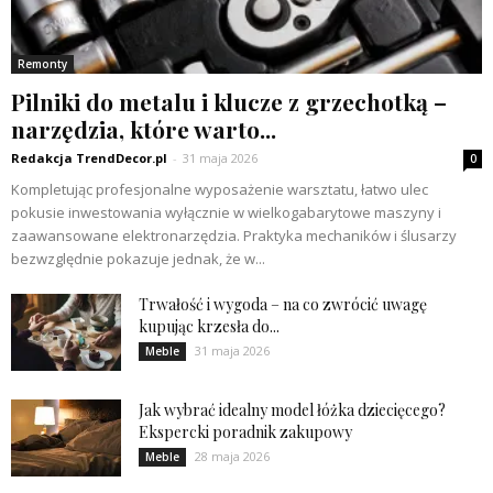
Remonty
Pilniki do metalu i klucze z grzechotką –
narzędzia, które warto...
Redakcja TrendDecor.pl
-
31 maja 2026
0
Kompletując profesjonalne wyposażenie warsztatu, łatwo ulec
pokusie inwestowania wyłącznie w wielkogabarytowe maszyny i
zaawansowane elektronarzędzia. Praktyka mechaników i ślusarzy
bezwzględnie pokazuje jednak, że w...
Trwałość i wygoda – na co zwrócić uwagę
kupując krzesła do...
31 maja 2026
Meble
Jak wybrać idealny model łóżka dziecięcego?
Ekspercki poradnik zakupowy
28 maja 2026
Meble