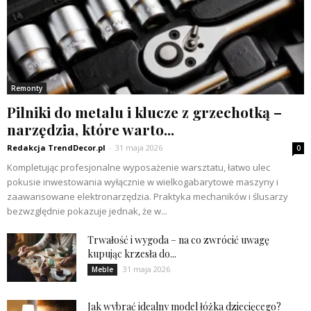
Remonty
Pilniki do metalu i klucze z grzechotką –
narzędzia, które warto...
Redakcja TrendDecor.pl
-
31 maja 2026
0
Kompletując profesjonalne wyposażenie warsztatu, łatwo ulec
pokusie inwestowania wyłącznie w wielkogabarytowe maszyny i
zaawansowane elektronarzędzia. Praktyka mechaników i ślusarzy
bezwzględnie pokazuje jednak, że w...
Trwałość i wygoda – na co zwrócić uwagę
kupując krzesła do...
31 maja 2026
Meble
Jak wybrać idealny model łóżka dziecięcego?