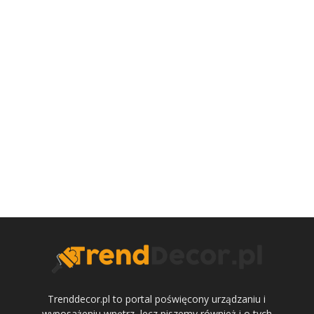
Trenddecor.pl to portal poświęcony urządzaniu i
wyposażeniu wnętrz, lecz piszemy również i o tych