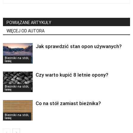
POWIĄZANE ARTYKUŁY
WIĘCEJ OD AUTORA
Jak sprawdzić stan opon używanych?
Bieżniki na stół,
ławę
Czy warto kupić 8 letnie opony?
Bieżniki na stół,
ławę
Co na stół zamiast bieżnika?
Bieżniki na stół,
ławę