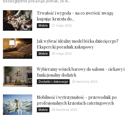
bezwzględnie pokazuje jednak, że w...
Trwałość i wygoda – na co zwrócić uwagę
kupując krzesła do...
31 maja 2026
Meble
Jak wybrać idealny model łóżka dziecięcego?
Ekspercki poradnik zakupowy
28 maja 2026
Meble
Wybieramy wózek barowy do salonu – ciekawy i
funkcjonalny dodatek
29 kwietnia 2026
Dodatki i dekoracje
Mobilność i wytrzymałość – przewodnik po
profesjonalnych krzesłach cateringowych
28 kwietnia 2026
Meble