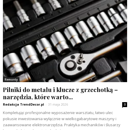
Remonty
Pilniki do metalu i klucze z grzechotką –
narzędzia, które warto...
Redakcja TrendDecor.pl
-
31 maja 2026
0
Kompletując profesjonalne wyposażenie warsztatu, łatwo ulec
pokusie inwestowania wyłącznie w wielkogabarytowe maszyny i
zaawansowane elektronarzędzia. Praktyka mechaników i ślusarzy