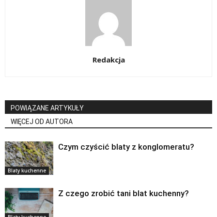
Redakcja
POWIĄZANE ARTYKUŁY
WIĘCEJ OD AUTORA
Czym czyścić blaty z konglomeratu?
Blaty kuchenne
Z czego zrobić tani blat kuchenny?