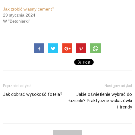
Jak zrobić własny cement?
29 stycznia 2024
W "Betoniarki"
Poprzedni artykuł
Następny artykuł
Jak dobrać wysokość fotela?
Jakie oświetlenie wybrać do
łazienki? Praktyczne wskazówki
i trendy