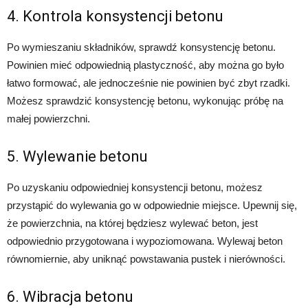
4. Kontrola konsystencji betonu
Po wymieszaniu składników, sprawdź konsystencję betonu.
Powinien mieć odpowiednią plastyczność, aby można go było
łatwo formować, ale jednocześnie nie powinien być zbyt rzadki.
Możesz sprawdzić konsystencję betonu, wykonując próbę na
małej powierzchni.
5. Wylewanie betonu
Po uzyskaniu odpowiedniej konsystencji betonu, możesz
przystąpić do wylewania go w odpowiednie miejsce. Upewnij się,
że powierzchnia, na której będziesz wylewać beton, jest
odpowiednio przygotowana i wypoziomowana. Wylewaj beton
równomiernie, aby uniknąć powstawania pustek i nierówności.
6. Wibracja betonu