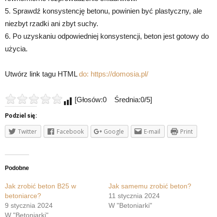
5. Sprawdź konsystencję betonu, powinien być plastyczny, ale
niezbyt rzadki ani zbyt suchy.
6. Po uzyskaniu odpowiedniej konsystencji, beton jest gotowy do
użycia.
Utwórz link tagu HTML
do:
https://domosia.pl/
[Głosów:0 Średnia:0/5]
Podziel się:
Twitter
Facebook
Google
E-mail
Print
Podobne
Jak zrobić beton B25 w
Jak samemu zrobić beton?
betoniarce?
11 stycznia 2024
9 stycznia 2024
W "Betoniarki"
W "Betoniarki"