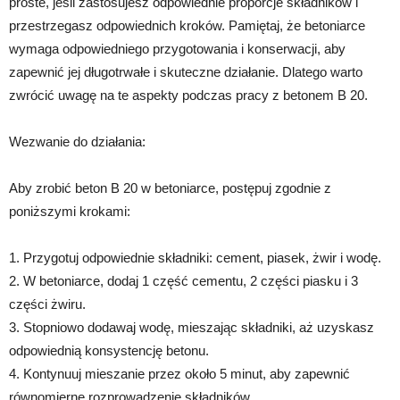
proste, jeśli zastosujesz odpowiednie proporcje składników i
przestrzegasz odpowiednich kroków. Pamiętaj, że betoniarce
wymaga odpowiedniego przygotowania i konserwacji, aby
zapewnić jej długotrwałe i skuteczne działanie. Dlatego warto
zwrócić uwagę na te aspekty podczas pracy z betonem B 20.
Wezwanie do działania:
Aby zrobić beton B 20 w betoniarce, postępuj zgodnie z
poniższymi krokami:
1. Przygotuj odpowiednie składniki: cement, piasek, żwir i wodę.
2. W betoniarce, dodaj 1 część cementu, 2 części piasku i 3
części żwiru.
3. Stopniowo dodawaj wodę, mieszając składniki, aż uzyskasz
odpowiednią konsystencję betonu.
4. Kontynuuj mieszanie przez około 5 minut, aby zapewnić
równomierne rozprowadzenie składników.