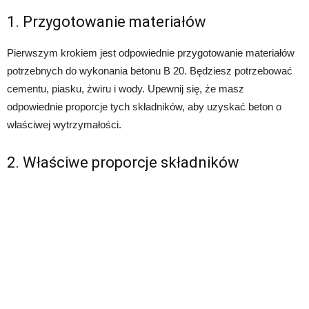
1. Przygotowanie materiałów
Pierwszym krokiem jest odpowiednie przygotowanie materiałów
potrzebnych do wykonania betonu B 20. Będziesz potrzebować
cementu, piasku, żwiru i wody. Upewnij się, że masz
odpowiednie proporcje tych składników, aby uzyskać beton o
właściwej wytrzymałości.
2. Właściwe proporcje składników