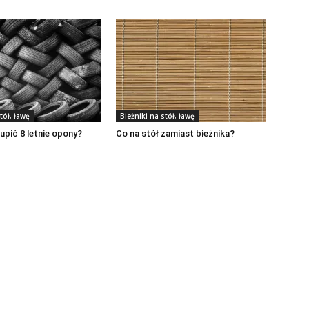
tół, ławę
Bieżniki na stół, ławę
upić 8 letnie opony?
Co na stół zamiast bieżnika?