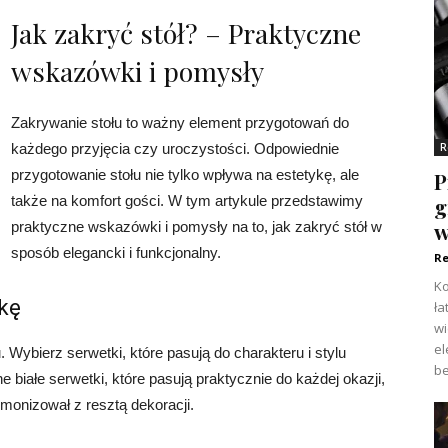
Jak zakryć stół? – Praktyczne
wskazówki i pomysły
Zakrywanie stołu to ważny element przygotowań do
R
każdego przyjęcia czy uroczystości. Odpowiednie
przygotowanie stołu nie tylko wpływa na estetykę, ale
P
g
także na komfort gości. W tym artykule przedstawimy
w
praktyczne wskazówki i pomysły na to, jak zakryć stół w
sposób elegancki i funkcjonalny.
Re
Ko
kę
ła
w
el
 Wybierz serwetki, które pasują do charakteru i stylu
be
białe serwetki, które pasują praktycznie do każdej okazji,
rmonizował z resztą dekoracji.