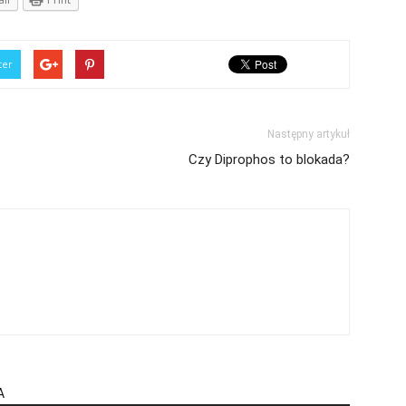
ter
Następny artykuł
Czy Diprophos to blokada?
A