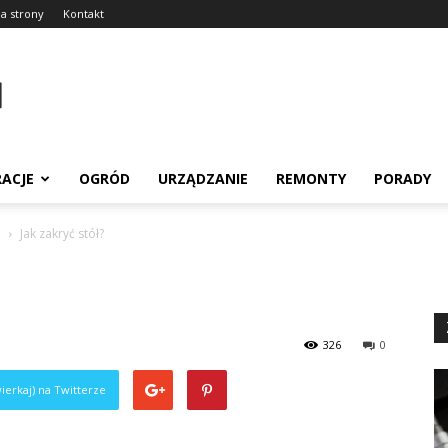
a strony
Kontakt
RACJE
OGRÓD
URZĄDZANIE
REMONTY
PORADY
ę
Jak zakryć stół?
326
0
ierkaj) na Twitterze