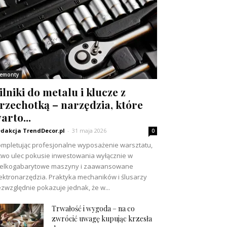
emonty
ilniki do metalu i klucze z
rzechotką – narzędzia, które
arto...
dakcja TrendDecor.pl
-
31 maja 2026
0
mpletując profesjonalne wyposażenie warsztatu,
two ulec pokusie inwestowania wyłącznie w
ielkogabarytowe maszyny i zaawansowane
ektronarzędzia. Praktyka mechaników i ślusarzy
zwzględnie pokazuje jednak, że w...
Trwałość i wygoda – na co
zwrócić uwagę kupując krzesła