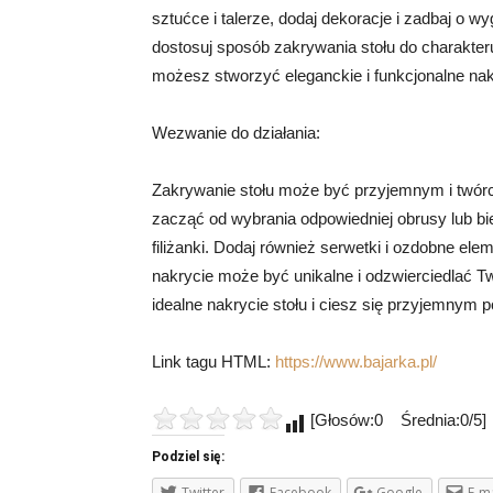
sztućce i talerze, dodaj dekoracje i zadbaj o wy
dostosuj sposób zakrywania stołu do charakter
możesz stworzyć eleganckie i funkcjonalne nakr
Wezwanie do działania:
Zakrywanie stołu może być przyjemnym i twór
zacząć od wybrania odpowiedniej obrusy lub bież
filiżanki. Dodaj również serwetki i ozdobne ele
nakrycie może być unikalne i odzwierciedlać Tw
idealne nakrycie stołu i ciesz się przyjemnym 
Link tagu HTML:
https://www.bajarka.pl/
[Głosów:0 Średnia:0/5]
Podziel się:
Twitter
Facebook
Google
E-ma