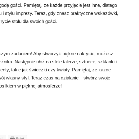
godę gości. Pamiętaj, że każde przyjęcie jest inne, dlatego
u i stylu imprezy. Teraz, gdy znasz praktyczne wskazówki,
ycie stołu dla swoich gości.
czym zadaniem! Aby stworzyć piękne nakrycie, możesz
nika. Następnie ułóż na stole talerze, sztućce, szklanki i
menty, takie jak świeczki czy kwiaty. Pamiętaj, że każde
ój własny styl. Teraz czas na działanie – stwórz swoje
posiłkiem w pięknej atmosferze!
il
Print