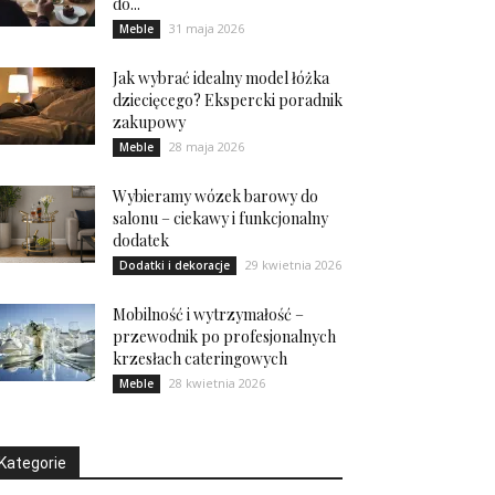
do...
31 maja 2026
Meble
Jak wybrać idealny model łóżka
dziecięcego? Ekspercki poradnik
zakupowy
28 maja 2026
Meble
Wybieramy wózek barowy do
salonu – ciekawy i funkcjonalny
dodatek
29 kwietnia 2026
Dodatki i dekoracje
Mobilność i wytrzymałość –
przewodnik po profesjonalnych
krzesłach cateringowych
28 kwietnia 2026
Meble
Kategorie