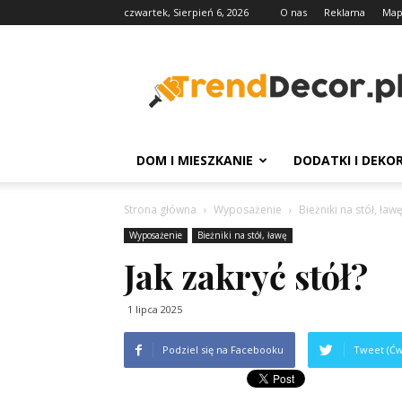
czwartek, Sierpień 6, 2026
O nas
Reklama
Map
TrendDecor.pl
DOM I MIESZKANIE
DODATKI I DEKO
Strona główna
Wyposażenie
Bieżniki na stół, ław
Wyposażenie
Bieżniki na stół, ławę
Jak zakryć stół?
1 lipca 2025
Podziel się na Facebooku
Tweet (Ćw