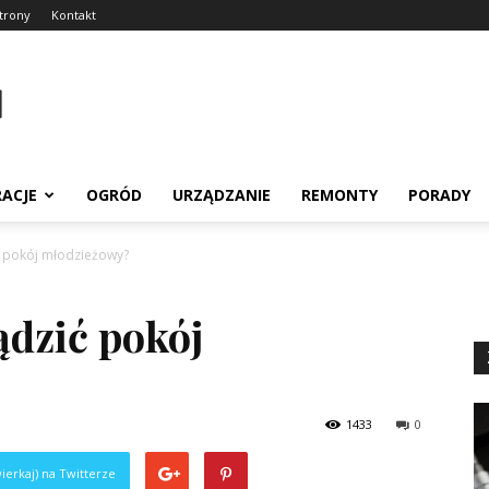
trony
Kontakt
RACJE
OGRÓD
URZĄDZANIE
REMONTY
PORADY
ć pokój młodzieżowy?
ądzić pokój
1433
0
ierkaj) na Twitterze