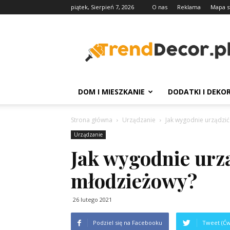
piątek, Sierpień 7, 2026
O nas
Reklama
Mapa s
TrendDecor.pl
DOM I MIESZKANIE
DODATKI I DEKO
Strona główna
Urządzanie
Jak wygodnie urządzi
Urządzanie
Jak wygodnie urz
młodzieżowy?
26 lutego 2021
Podziel się na Facebooku
Tweet (Ćw