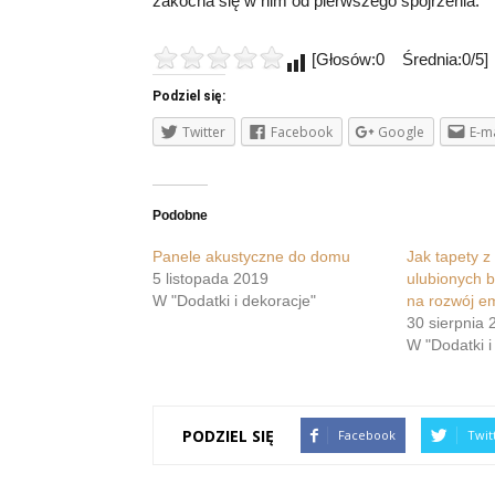
zakocha się w nim od pierwszego spojrzenia.
[Głosów:0 Średnia:0/5]
Podziel się:
Twitter
Facebook
Google
E-ma
Podobne
Panele akustyczne do domu
Jak tapety z
5 listopada 2019
ulubionych 
W "Dodatki i dekoracje"
na rozwój e
30 sierpnia 
W "Dodatki i
PODZIEL SIĘ
Facebook
Twit