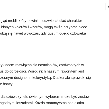
Ka
gląd mebli, który powinien odzwierciedlać charakter
ubionych kolorów i wzorów, mogą także przybrać nieco
awdzą się nawet wówczas, gdy gust młodego człowieka
ykładem rozwiązań dla nastolatków, zarówno tych w
ę już do dorosłości. Wśród nich naszym faworytem jest
zesnym designem i kolorystyką. Doskonale sprawdzi się
ne barwy.
nie dla dziewczynek, świetnym wyborem może być zestaw
i łagodnymi kształtami. Każda romantyczna nastolatka