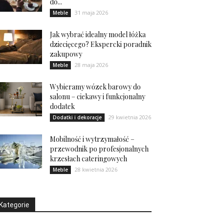
do...
31 maja 2026
Meble
Jak wybrać idealny model łóżka
dziecięcego? Ekspercki poradnik
zakupowy
28 maja 2026
Meble
Wybieramy wózek barowy do
salonu – ciekawy i funkcjonalny
dodatek
29 kwietnia 2026
Dodatki i dekoracje
Mobilność i wytrzymałość –
przewodnik po profesjonalnych
krzesłach cateringowych
28 kwietnia 2026
Meble
Kategorie