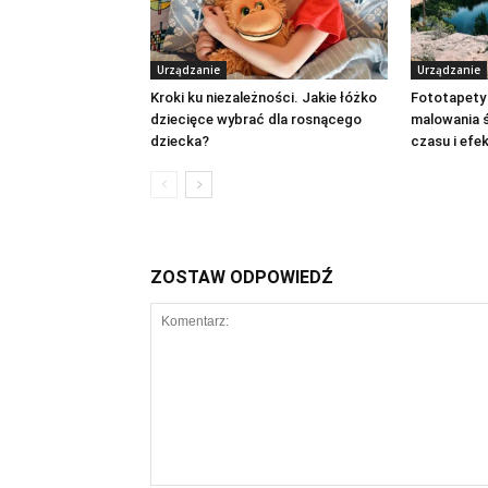
Urządzanie
Urządzanie
Kroki ku niezależności. Jakie łóżko
Fototapety 
dziecięce wybrać dla rosnącego
malowania 
dziecka?
czasu i efe
ZOSTAW ODPOWIEDŹ