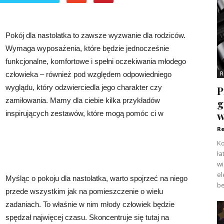
Pokój dla nastolatka to zawsze wyzwanie dla rodziców.
Wymaga wyposażenia, które będzie jednocześnie
funkcjonalne, komfortowe i spełni oczekiwania młodego
R
człowieka – również pod względem odpowiedniego
wyglądu, który odzwierciedla jego charakter czy
P
g
zamiłowania. Mamy dla ciebie kilka przykładów
w
inspirujących zestawów, które mogą pomóc ci w
Re
Ko
ła
w
el
Myśląc o pokoju dla nastolatka, warto spojrzeć na niego
be
przede wszystkim jak na pomieszczenie o wielu
zadaniach. To właśnie w nim młody człowiek będzie
spędzał najwięcej czasu. Skoncentruje się tutaj na