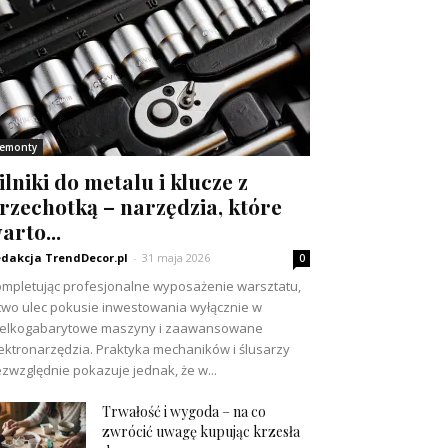
emonty
ilniki do metalu i klucze z
rzechotką – narzędzia, które
arto...
dakcja TrendDecor.pl
-
31 maja 2026
0
mpletując profesjonalne wyposażenie warsztatu,
two ulec pokusie inwestowania wyłącznie w
ielkogabarytowe maszyny i zaawansowane
ektronarzędzia. Praktyka mechaników i ślusarzy
zwzględnie pokazuje jednak, że w...
Trwałość i wygoda – na co
zwrócić uwagę kupując krzesła