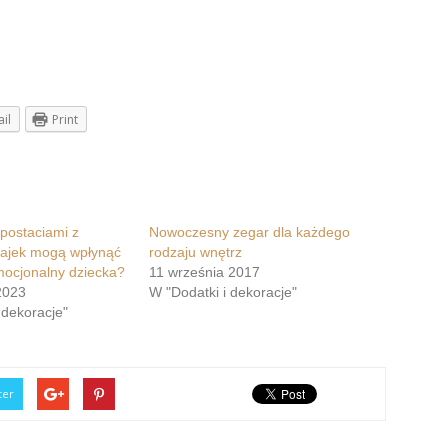
il
Print
 postaciami z
Nowoczesny zegar dla każdego
bajek mogą wpłynąć
rodzaju wnętrz
mocjonalny dziecka?
11 września 2017
2023
W "Dodatki i dekoracje"
 dekoracje"
ter