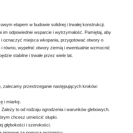
wym etapem w budowie solidnej i trwałej konstrukcji.
 im odpowiednie wsparcie i wytrzymałość. Pamiętaj, aby
ć i oznaczyć miejsca wkopania, przygotować otwory o
i równo, wypełnić otwory ziemią i ewentualnie wzmocnić
zie stabilne i trwałe przez wiele lat.
, zalecamy przestrzeganie następujących kroków:
ę i miarkę.
. Zależy to od rodzaju ogrodzenia i warunków glebowych.
tórym chcesz umieścić słupki.
j głębokości i szerokości.
 są pionowe za pomocą poziomicy.