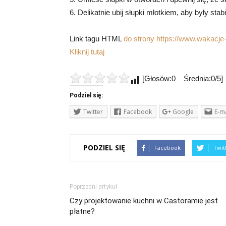
6. Delikatnie ubij słupki młotkiem, aby były sta
Link tagu HTML
do strony https://www.wakacje-
Kliknij tutaj
[Głosów:0 Średnia:0/5]
Podziel się:
Twitter
Facebook
Google
E-ma
PODZIEL SIĘ
Facebook
Twit
Poprzedni artykuł
Czy projektowanie kuchni w Castoramie jest
płatne?