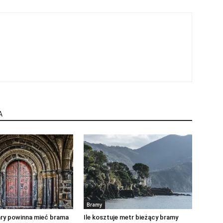
A
Bramy
ary powinna mieć brama
Ile kosztuje metr bieżący bramy