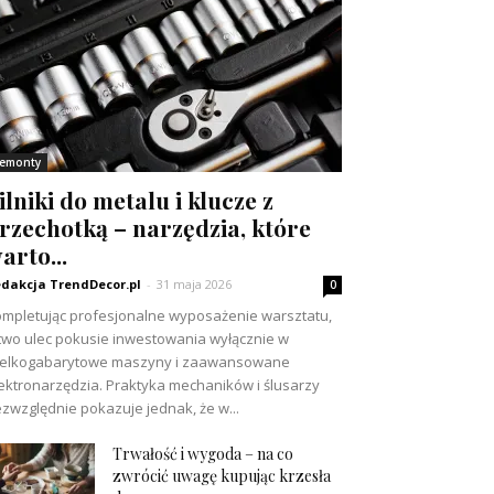
emonty
ilniki do metalu i klucze z
rzechotką – narzędzia, które
arto...
dakcja TrendDecor.pl
-
31 maja 2026
0
mpletując profesjonalne wyposażenie warsztatu,
two ulec pokusie inwestowania wyłącznie w
ielkogabarytowe maszyny i zaawansowane
ektronarzędzia. Praktyka mechaników i ślusarzy
zwzględnie pokazuje jednak, że w...
Trwałość i wygoda – na co
zwrócić uwagę kupując krzesła