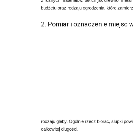
z różnych materiałów, takich jak drewno, metal
budżetu oraz rodzaju ogrodzenia, które zamie
2. Pomiar i oznaczenie miejsc
rodzaju gleby. Ogólnie rzecz biorąc, słupki po
całkowitej długości.