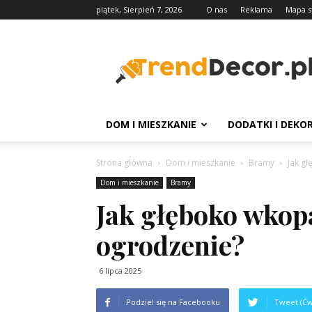
piątek, Sierpień 7, 2026
O nas
Reklama
Mapa s
TrendDecor.pl
DOM I MIESZKANIE
DODATKI I DEKO
Strona główna
Dom i mieszkanie
Bramy
Jak g
Dom i mieszkanie
Bramy
Jak głęboko wkop
ogrodzenie?
6 lipca 2025
Podziel się na Facebooku
Tweet (Ćw