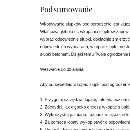
Podsumowanie
Wkopywanie słupków pod ogrodzenie jest kluczo
Właściwa głębokość wkopania słupków zapewni
wybrać odpowiednie słupki, dokładnie zmierzy
odpowiednich wymiarach, wkopać słupki prosto 
słupki betonem. Dzięki temu Twoje ogrodzenie będ
Wezwanie do działania:
Aby odpowiednio wkopać słupki pod ogrodzenie
1. Przygotuj narzędzia: łopatę, młotek, poziomic
2. Zdecyduj, jak głęboko chcesz wkopać słupki
3. Wykorzystując miarkę, oznacz miejsce, w k
4. Za pomocą łopaty wykop otwór o odpowiednie
5. Umieść słupki w otworach i upewnij się, że