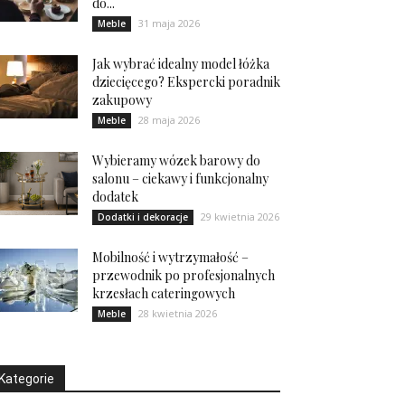
do...
31 maja 2026
Meble
Jak wybrać idealny model łóżka
dziecięcego? Ekspercki poradnik
zakupowy
28 maja 2026
Meble
Wybieramy wózek barowy do
salonu – ciekawy i funkcjonalny
dodatek
29 kwietnia 2026
Dodatki i dekoracje
Mobilność i wytrzymałość –
przewodnik po profesjonalnych
krzesłach cateringowych
28 kwietnia 2026
Meble
Kategorie