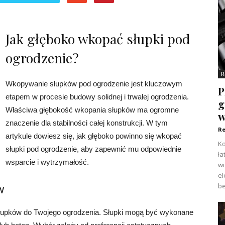
Jak głęboko wkopać słupki pod
ogrodzenie?
R
Wkopywanie słupków pod ogrodzenie jest kluczowym
P
etapem w procesie budowy solidnej i trwałej ogrodzenia.
g
Właściwa głębokość wkopania słupków ma ogromne
w
znaczenie dla stabilności całej konstrukcji. W tym
Re
artykule dowiesz się, jak głęboko powinno się wkopać
Ko
słupki pod ogrodzenie, aby zapewnić mu odpowiednie
ła
wsparcie i wytrzymałość.
w
el
be
w
łupków do Twojego ogrodzenia. Słupki mogą być wykonane