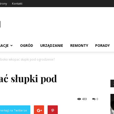
trony
Kontakt
RACJE
OGRÓD
URZĄDZANIE
REMONTY
PORADY
łęboko wkopać słupki pod ogrodzenie?
ać słupki pod
433
0
ierkaj) na Twitterze