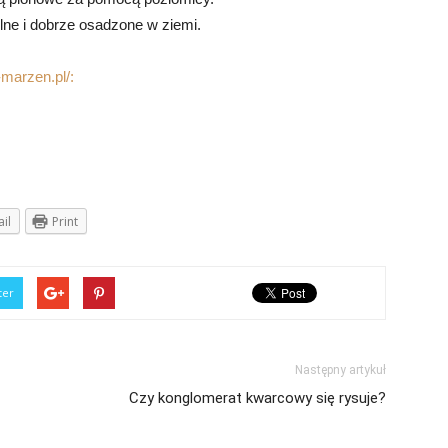
bilne i dobrze osadzone w ziemi.
marzen.pl/:
il
Print
ter
Następny artykuł
Czy konglomerat kwarcowy się rysuje?