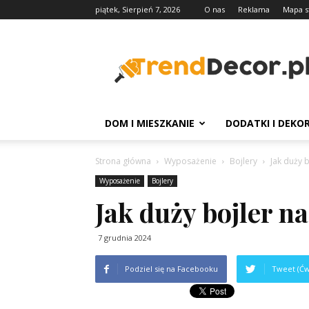
piątek, Sierpień 7, 2026
O nas
Reklama
Mapa s
TrendDecor.pl
DOM I MIESZKANIE
DODATKI I DEKO
Strona główna
Wyposażenie
Bojlery
Jak duży 
Wyposażenie
Bojlery
Jak duży bojler na
7 grudnia 2024
Podziel się na Facebooku
Tweet (Ćw