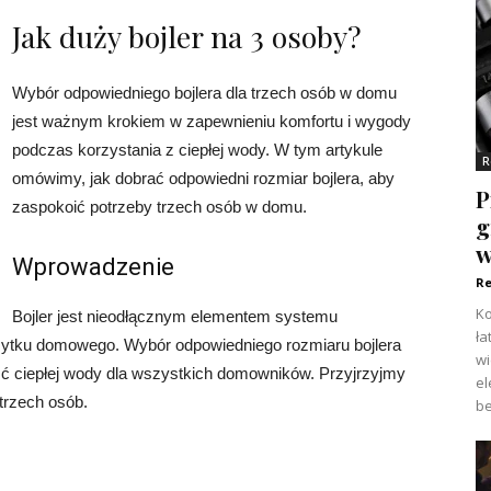
Jak duży bojler na 3 osoby?
Wybór odpowiedniego bojlera dla trzech osób w domu
jest ważnym krokiem w zapewnieniu komfortu i wygody
podczas korzystania z ciepłej wody. W tym artykule
R
omówimy, jak dobrać odpowiedni rozmiar bojlera, aby
P
zaspokoić potrzeby trzech osób w domu.
g
w
Wprowadzenie
Re
Ko
Bojler jest nieodłącznym elementem systemu
ła
żytku domowego. Wybór odpowiedniego rozmiaru bojlera
w
ść ciepłej wody dla wszystkich domowników. Przyjrzyjmy
el
 trzech osób.
be