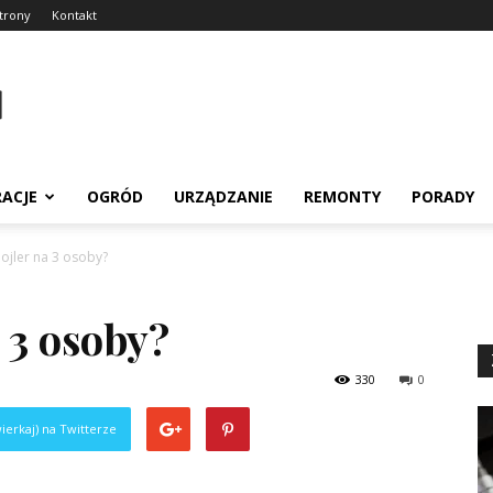
trony
Kontakt
RACJE
OGRÓD
URZĄDZANIE
REMONTY
PORADY
bojler na 3 osoby?
 3 osoby?
330
0
ierkaj) na Twitterze