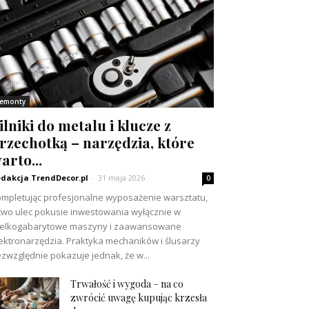
emonty
ilniki do metalu i klucze z
rzechotką – narzędzia, które
arto...
dakcja TrendDecor.pl
-
31 maja 2026
0
mpletując profesjonalne wyposażenie warsztatu,
two ulec pokusie inwestowania wyłącznie w
ielkogabarytowe maszyny i zaawansowane
ektronarzędzia. Praktyka mechaników i ślusarzy
zwzględnie pokazuje jednak, że w...
Trwałość i wygoda – na co
zwrócić uwagę kupując krzesła