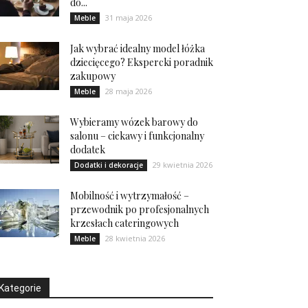
do...
31 maja 2026
Meble
Jak wybrać idealny model łóżka
dziecięcego? Ekspercki poradnik
zakupowy
28 maja 2026
Meble
Wybieramy wózek barowy do
salonu – ciekawy i funkcjonalny
dodatek
29 kwietnia 2026
Dodatki i dekoracje
Mobilność i wytrzymałość –
przewodnik po profesjonalnych
krzesłach cateringowych
28 kwietnia 2026
Meble
Kategorie