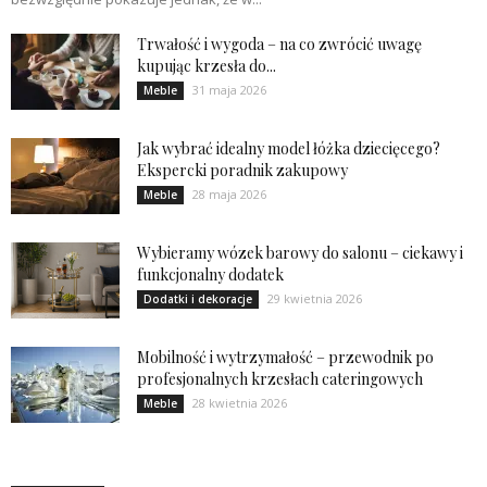
Trwałość i wygoda – na co zwrócić uwagę
kupując krzesła do...
31 maja 2026
Meble
Jak wybrać idealny model łóżka dziecięcego?
Ekspercki poradnik zakupowy
28 maja 2026
Meble
Wybieramy wózek barowy do salonu – ciekawy i
funkcjonalny dodatek
29 kwietnia 2026
Dodatki i dekoracje
Mobilność i wytrzymałość – przewodnik po
profesjonalnych krzesłach cateringowych
28 kwietnia 2026
Meble