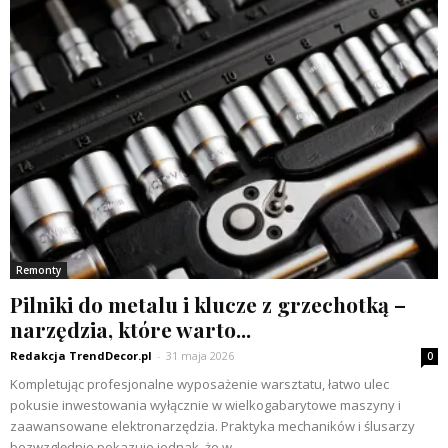
Remonty
Pilniki do metalu i klucze z grzechotką –
narzędzia, które warto...
Redakcja TrendDecor.pl
-
31 maja 2026
0
Kompletując profesjonalne wyposażenie warsztatu, łatwo ulec
pokusie inwestowania wyłącznie w wielkogabarytowe maszyny i
zaawansowane elektronarzędzia. Praktyka mechaników i ślusarzy
bezwzględnie pokazuje jednak, że w...