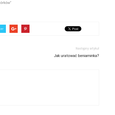
górków"
ter
Następny artykuł
Jak uratować beniaminka?