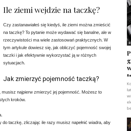
Ile ziemi wejdzie na taczkę?
Czy zastanawiałeś się kiedyś, ile ziemi można zmieścić
na taczkę? To pytanie może wydawać się banalne, ale w
rzeczywistości ma wiele zastosowań praktycznych. W
R
tym artykule dowiesz się, jak obliczyć pojemność swojej
P
taczki i jak efektywnie wykorzystać ją w różnych
g
sytuacjach.
w
Re
Jak zmierzyć pojemność taczką?
Ko
ła
ę, musisz najpierw zmierzyć jej pojemność. Możesz to
w
ostych kroków.
el
be
a.
do taczkę, zliczając ile razy musisz napełnić wiadra, aby