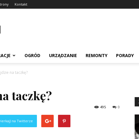
trony
Kontakt
RACJE
OGRÓD
URZĄDZANIE
REMONTY
PORADY
ejdzie na taczkę?
na taczkę?
495
0
ierkaj) na Twitterze