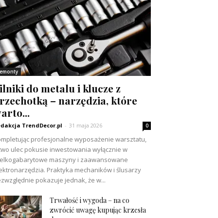
emonty
ilniki do metalu i klucze z
rzechotką – narzędzia, które
arto...
dakcja TrendDecor.pl
-
31 maja 2026
0
mpletując profesjonalne wyposażenie warsztatu,
two ulec pokusie inwestowania wyłącznie w
ielkogabarytowe maszyny i zaawansowane
ektronarzędzia. Praktyka mechaników i ślusarzy
zwzględnie pokazuje jednak, że w...
Trwałość i wygoda – na co
zwrócić uwagę kupując krzesła