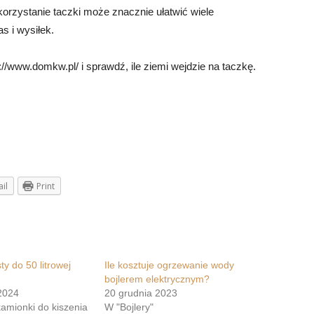
korzystanie taczki może znacznie ułatwić wiele
s i wysiłek.
://www.domkw.pl/ i sprawdź, ile ziemi wejdzie na taczkę.
il
Print
sty do 50 litrowej
Ile kosztuje ogrzewanie wody
bojlerem elektrycznym?
2024
20 grudnia 2023
kamionki do kiszenia
W "Bojlery"