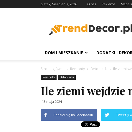
piątek, Sierpień 7, 2026
O nas
Reklama
Mapa s
TrendDecor.pl
DOM I MIESZKANIE
DODATKI I DEKO
Strona główna
Remonty
Betoniarki
Ile ziemi w
Remonty
Betoniarki
Ile ziemi wejdzie 
18 maja 2024
Podziel się na Facebooku
Tweet (Ćw