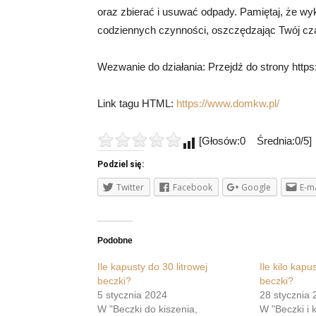
oraz zbierać i usuwać odpady. Pamiętaj, że wy
codziennych czynności, oszczędzając Twój cza
Wezwanie do działania: Przejdź do strony https
Link tagu HTML:
https://www.domkw.pl/
[Głosów:0 Średnia:0/5]
Podziel się:
Twitter
Facebook
Google
E-ma
Podobne
Ile kapusty do 30 litrowej
Ile kilo kapu
beczki?
beczki?
5 stycznia 2024
28 stycznia 
W "Beczki do kiszenia,
W "Beczki i 