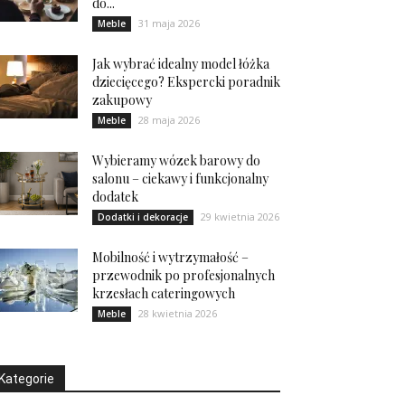
do...
31 maja 2026
Meble
Jak wybrać idealny model łóżka
dziecięcego? Ekspercki poradnik
zakupowy
28 maja 2026
Meble
Wybieramy wózek barowy do
salonu – ciekawy i funkcjonalny
dodatek
29 kwietnia 2026
Dodatki i dekoracje
Mobilność i wytrzymałość –
przewodnik po profesjonalnych
krzesłach cateringowych
28 kwietnia 2026
Meble
Kategorie