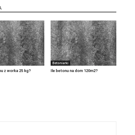
A
Betoniarki
nu z worka 25 kg?
Ile betonu na dom 120m2?