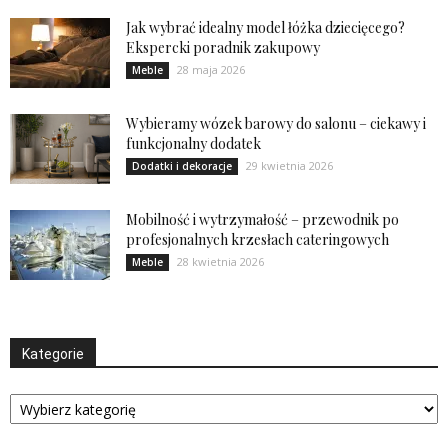
Jak wybrać idealny model łóżka dziecięcego?
Ekspercki poradnik zakupowy
28 maja 2026
Meble
Wybieramy wózek barowy do salonu – ciekawy i
funkcjonalny dodatek
29 kwietnia 2026
Dodatki i dekoracje
Mobilność i wytrzymałość – przewodnik po
profesjonalnych krzesłach cateringowych
28 kwietnia 2026
Meble
Kategorie
Kategorie