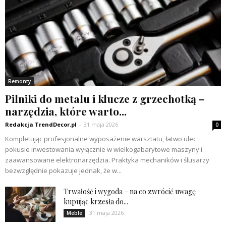
Remonty
Pilniki do metalu i klucze z grzechotką –
narzędzia, które warto...
Redakcja TrendDecor.pl
-
31 maja 2026
0
Kompletując profesjonalne wyposażenie warsztatu, łatwo ulec
pokusie inwestowania wyłącznie w wielkogabarytowe maszyny i
zaawansowane elektronarzędzia. Praktyka mechaników i ślusarzy
bezwzględnie pokazuje jednak, że w...
Trwałość i wygoda – na co zwrócić uwagę
kupując krzesła do...
31 maja 2026
Meble