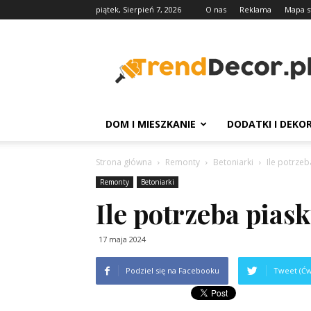
piątek, Sierpień 7, 2026
O nas
Reklama
Mapa s
TrendDecor.pl
DOM I MIESZKANIE
DODATKI I DEKO
Strona główna
Remonty
Betoniarki
Ile potrze
Remonty
Betoniarki
Ile potrzeba pias
17 maja 2024
Podziel się na Facebooku
Tweet (Ćw