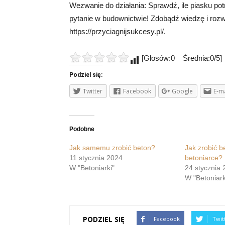
Wezwanie do działania: Sprawdź, ile piasku pot
pytanie w budownictwie! Zdobądź wiedzę i rozwi
https://przyciagnijsukcesy.pl/.
[Głosów:0 Średnia:0/5]
Podziel się:
Twitter
Facebook
Google
E-ma
Podobne
Jak samemu zrobić beton?
Jak zrobić b
11 stycznia 2024
betoniarce?
W "Betoniarki"
24 stycznia 
W "Betoniark
PODZIEL SIĘ
Facebook
Twit