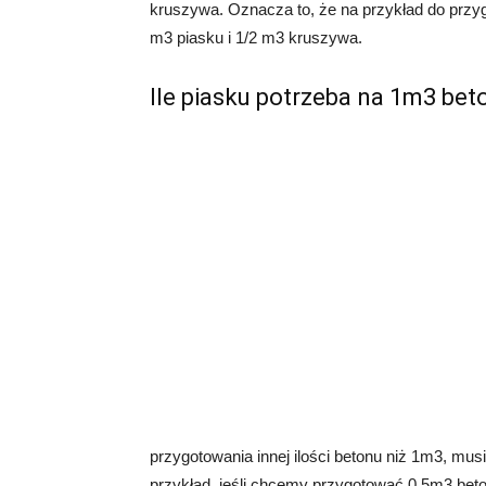
kruszywa. Oznacza to, że na przykład do przy
m3 piasku i 1/2 m3 kruszywa.
Ile piasku potrzeba na 1m3 bet
przygotowania innej ilości betonu niż 1m3, mu
przykład, jeśli chcemy przygotować 0,5m3 beton