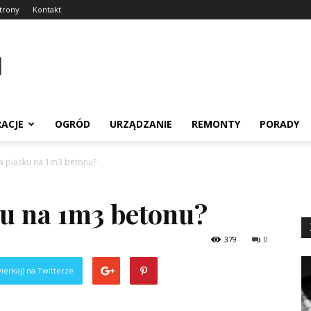
trony
Kontakt
RACJE
OGRÓD
URZĄDZANIE
REMONTY
PORADY
ba piasku na 1m3 betonu?
ku na 1m3 betonu?
379
0
ierkaj) na Twitterze