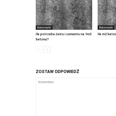
Betoniarki
Betoniarki
Ile potrzeba żwiru i cementu na 1m3
Ile m2 beto
betonu?
ZOSTAW ODPOWIEDŹ