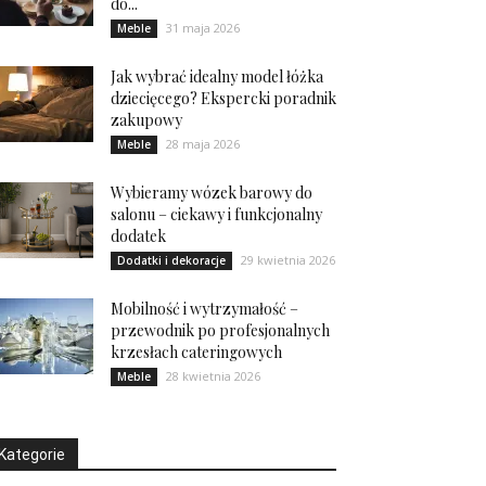
do...
31 maja 2026
Meble
Jak wybrać idealny model łóżka
dziecięcego? Ekspercki poradnik
zakupowy
28 maja 2026
Meble
Wybieramy wózek barowy do
salonu – ciekawy i funkcjonalny
dodatek
29 kwietnia 2026
Dodatki i dekoracje
Mobilność i wytrzymałość –
przewodnik po profesjonalnych
krzesłach cateringowych
28 kwietnia 2026
Meble
Kategorie