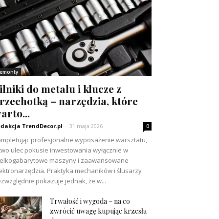
emonty
ilniki do metalu i klucze z
rzechotką – narzędzia, które
arto...
dakcja TrendDecor.pl
-
31 maja 2026
0
mpletując profesjonalne wyposażenie warsztatu,
two ulec pokusie inwestowania wyłącznie w
ielkogabarytowe maszyny i zaawansowane
ektronarzędzia. Praktyka mechaników i ślusarzy
zwzględnie pokazuje jednak, że w...
Trwałość i wygoda – na co
zwrócić uwagę kupując krzesła