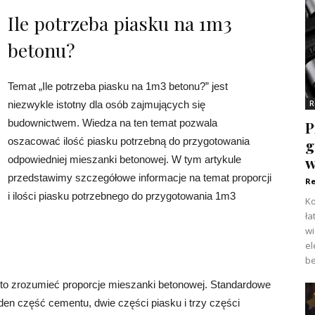
Ile potrzeba piasku na 1m3
betonu?
Temat „Ile potrzeba piasku na 1m3 betonu?” jest
R
niezwykle istotny dla osób zajmujących się
budownictwem. Wiedza na ten temat pozwala
P
g
oszacować ilość piasku potrzebną do przygotowania
w
odpowiedniej mieszanki betonowej. W tym artykule
przedstawimy szczegółowe informacje na temat proporcji
Re
i ilości piasku potrzebnego do przygotowania 1m3
Ko
ła
w
el
j
be
rto zrozumieć proporcje mieszanki betonowej. Standardowe
eden część cementu, dwie części piasku i trzy części