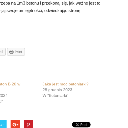
rzeba na 1m3 betonu i przekonaj się, jak ważne jest to
jaj swoje umiejętności, odwiedzając stronę
il
Print
eton B 20 w
Jaka jest moc betoniarki?
28 grudnia 2023
2024
W "Betoniarki"
i"
ter