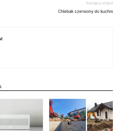
Następny artykuł
Chlebak czerwony do kuchni
l
A