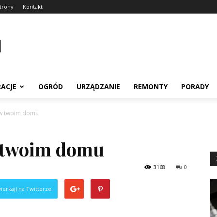
trony
Kontakt
RACJE
OGRÓD
URZĄDZANIE
REMONTY
PORADY
 w twoim domu
 twoim domu
3168
0
ierkaj) na Twitterze