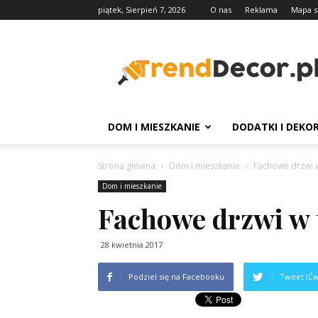
piątek, Sierpień 7, 2026
O nas
Reklama
Mapa s
TrendDecor.pl
DOM I MIESZKANIE
DODATKI I DEKO
Strona główna
Dom i mieszkanie
Fachowe drzwi
Dom i mieszkanie
Fachowe drzwi w
28 kwietnia 2017
Podziel się na Facebooku
Tweet (Ćw