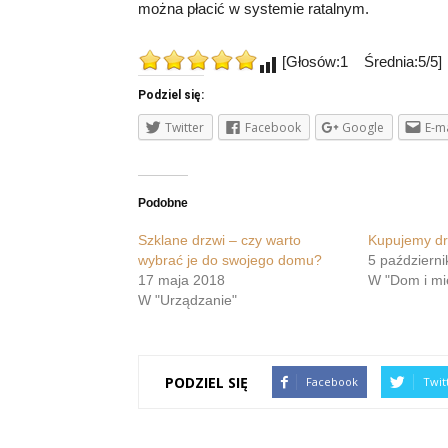
można płacić w systemie ratalnym.
[Głosów:1 Średnia:5/5]
Podziel się:
Twitter
Facebook
Google
E-ma
Podobne
Szklane drzwi – czy warto
Kupujemy dr
wybrać je do swojego domu?
5 październ
17 maja 2018
W "Dom i mi
W "Urządzanie"
PODZIEL SIĘ
Facebook
Twit