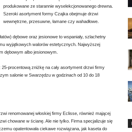
produkowane ze starannie wyselekcjonowanego drewna.
Szeroki asortyment formy Czajka obejmuje drzwi
wewnętrzne, przesuwne, łamane czy wahadłowe.
płatów) dębowe oraz jesionowe to wspaniały, szlachetny
 mu wyjątkowych walorów estetycznych. Najwyższej
wnem dębowym albo jesionowym.
25-procentową zniżkę na cały asortyment drzwi firmy
szym salonie w Swarzędzu w godzinach od 10 do 18
zwi renomowanej włoskiej firmy Eclisse, również mającej
drzwi chowane w ścianę. Ale nie tylko. Firma specjalizuje się
 czemu opatentowała ciekawe rozwiązana, jak kaseta do