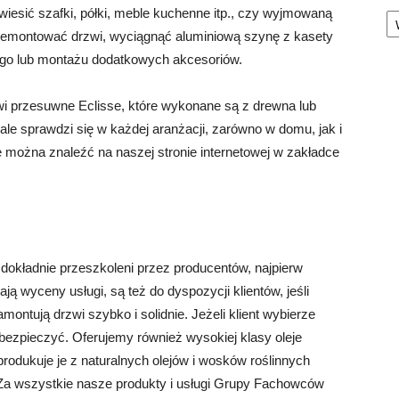
Ka
iesić szafki, półki, meble kuchenne itp., czy wyjmowaną
zdemontować drzwi, wyciągnąć aluminiową szynę z kasety
nego lub montażu dodatkowych akcesoriów.
 przesuwne Eclisse, które wykonane są z drewna lub
ale sprawdzi się w każdej aranżacji, zarówno w domu, jak i
e można znaleźć na naszej stronie internetowej w zakładce
dokładnie przeszkoleni przez producentów, najpierw
ą wyceny usługi, są też do dyspozycji klientów, jeśli
ontują drzwi szybko i solidnie. Jeżeli klient wybierze
bezpieczyć. Oferujemy również wysokiej klasy oleje
produkuje je z naturalnych olejów i wosków roślinnych
. Za wszystkie nasze produkty i usługi Grupy Fachowców