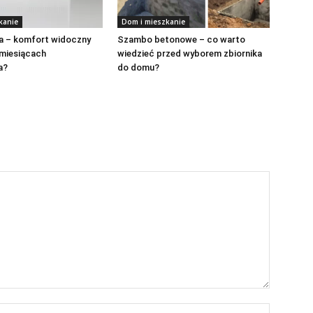
kanie
Dom i mieszkanie
ja – komfort widoczny
Szambo betonowe – co warto
u miesiącach
wiedzieć przed wyborem zbiornika
a?
do domu?