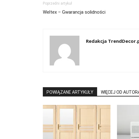
Poprzedni artykuł
Weltex – Gwarancja solidności
Redakcja TrendDecor.p
POWIĄZANE ARTYKUŁY
WIĘCEJ OD AUTOR