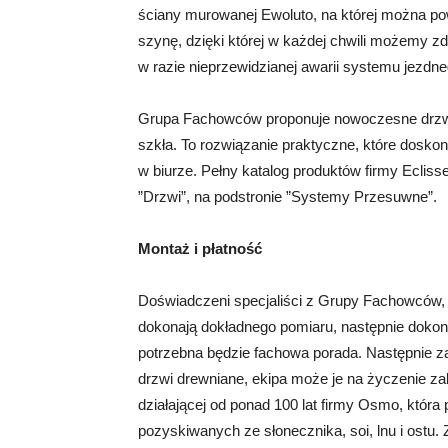
ściany murowanej Ewoluto, na której można pow
szynę, dzięki której w każdej chwili możemy 
w razie nieprzewidzianej awarii systemu jezd
Grupa Fachowców proponuje nowoczesne drzwi
szkła. To rozwiązanie praktyczne, które doskon
w biurze. Pełny katalog produktów firmy Ecliss
”Drzwi”, na podstronie ”Systemy Przesuwne”.
Montaż i płatność
Doświadczeni specjaliści z Grupy Fachowców, 
dokonają dokładnego pomiaru, następnie dokonaj
potrzebna będzie fachowa porada. Następnie zam
drzwi drewniane, ekipa może je na życzenie za
działającej od ponad 100 lat firmy Osmo, która 
pozyskiwanych ze słonecznika, soi, lnu i ostu