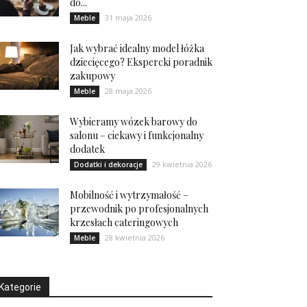
do...
31 maja 2026
Meble
Jak wybrać idealny model łóżka
dziecięcego? Ekspercki poradnik
zakupowy
28 maja 2026
Meble
Wybieramy wózek barowy do
salonu – ciekawy i funkcjonalny
dodatek
29 kwietnia 2026
Dodatki i dekoracje
Mobilność i wytrzymałość –
przewodnik po profesjonalnych
krzesłach cateringowych
28 kwietnia 2026
Meble
Kategorie