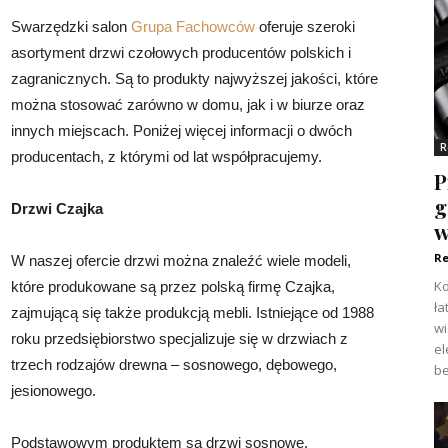
Swarzędzki salon
Grupa Fachowców
oferuje szeroki
asortyment drzwi czołowych producentów polskich i
zagranicznych. Są to produkty najwyższej jakości, które
można stosować zarówno w domu, jak i w biurze oraz
innych miejscach. Poniżej więcej informacji o dwóch
R
producentach, z którymi od lat współpracujemy.
P
g
Drzwi Czajka
w
Re
W naszej ofercie drzwi można znaleźć wiele modeli,
Ko
które produkowane są przez polską firmę Czajka,
ła
zajmującą się także produkcją mebli. Istniejące od 1988
w
roku przedsiębiorstwo specjalizuje się w drzwiach z
el
trzech rodzajów drewna – sosnowego, dębowego,
be
jesionowego.
Podstawowym produktem są drzwi sosnowe,