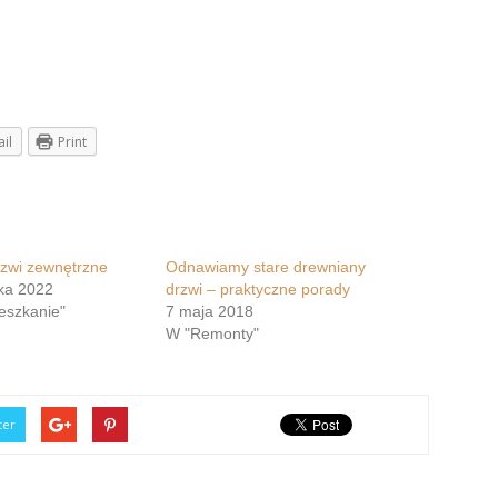
il
Print
zwi zewnętrzne
Odnawiamy stare drewniany
ika 2022
drzwi – praktyczne porady
eszkanie"
7 maja 2018
W "Remonty"
ter