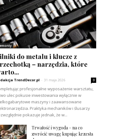
emonty
ilniki do metalu i klucze z
rzechotką – narzędzia, które
arto...
dakcja TrendDecor.pl
-
31 maja 2026
0
mpletując profesjonalne wyposażenie warsztatu,
two ulec pokusie inwestowania wyłącznie w
ielkogabarytowe maszyny i zaawansowane
ektronarzędzia. Praktyka mechaników i ślusarzy
zwzględnie pokazuje jednak, że w...
Trwałość i wygoda – na co
zwrócić uwagę kupując krzesła