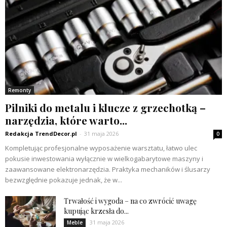
Remonty
Pilniki do metalu i klucze z grzechotką –
narzędzia, które warto...
Redakcja TrendDecor.pl
-
31 maja 2026
0
Kompletując profesjonalne wyposażenie warsztatu, łatwo ulec
pokusie inwestowania wyłącznie w wielkogabarytowe maszyny i
zaawansowane elektronarzędzia. Praktyka mechaników i ślusarzy
bezwzględnie pokazuje jednak, że w...
Trwałość i wygoda – na co zwrócić uwagę
kupując krzesła do...
31 maja 2026
Meble