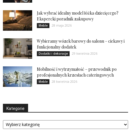
Jak wybrać idealny model łóżka dziecięcego?
Ekspercki poradnik zakupowy
28 maja 2026
Meble
Wybieramy wózek barowy do salonu – ciekawy i
funkcjonalny dodatek
29 kwietnia 2026
Dodatki i dekoracje
Mobilność i wytrzymałość – przewodnik po
profesjonalnych krzesłach cateringowych
28 kwietnia 2026
Meble
Kategorie
Kategorie