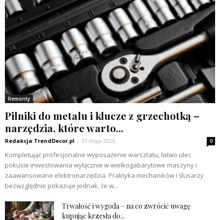
Remonty
Pilniki do metalu i klucze z grzechotką –
narzędzia, które warto...
Redakcja TrendDecor.pl
-
31 maja 2026
0
Kompletując profesjonalne wyposażenie warsztatu, łatwo ulec
pokusie inwestowania wyłącznie w wielkogabarytowe maszyny i
zaawansowane elektronarzędzia. Praktyka mechaników i ślusarzy
bezwzględnie pokazuje jednak, że w...
Trwałość i wygoda – na co zwrócić uwagę
kupując krzesła do...