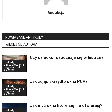
Redakcja
POWIĄZANE ARTYKUŁY
WIĘCEJ OD AUTORA
Czy dziecko rozpoznaje się w lustrze?
Blokady,
zabezpieczenia
i ograniczniki
do okien
Jak zdjąć skrzydło okna PCV?
Blokady,
zabezpieczenia
i ograniczniki
do okien
Jak myć okna które się nie otwierają?
Blokady,