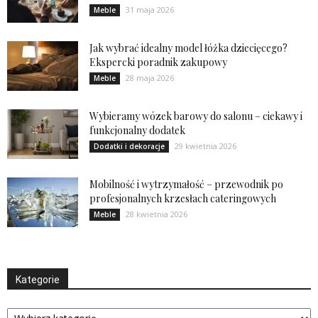
31 maja 2026
Meble
Jak wybrać idealny model łóżka dziecięcego?
Ekspercki poradnik zakupowy
28 maja 2026
Meble
Wybieramy wózek barowy do salonu – ciekawy i
funkcjonalny dodatek
29 kwietnia 2026
Dodatki i dekoracje
Mobilność i wytrzymałość – przewodnik po
profesjonalnych krzesłach cateringowych
28 kwietnia 2026
Meble
Kategorie
Kategorie