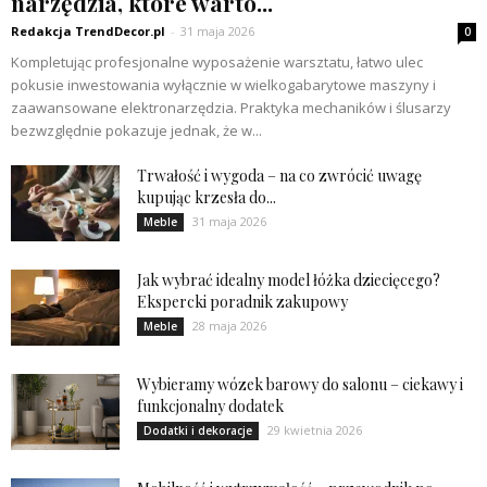
narzędzia, które warto...
Redakcja TrendDecor.pl
-
31 maja 2026
0
Kompletując profesjonalne wyposażenie warsztatu, łatwo ulec
pokusie inwestowania wyłącznie w wielkogabarytowe maszyny i
zaawansowane elektronarzędzia. Praktyka mechaników i ślusarzy
bezwzględnie pokazuje jednak, że w...
Trwałość i wygoda – na co zwrócić uwagę
kupując krzesła do...
31 maja 2026
Meble
Jak wybrać idealny model łóżka dziecięcego?
Ekspercki poradnik zakupowy
28 maja 2026
Meble
Wybieramy wózek barowy do salonu – ciekawy i
funkcjonalny dodatek
29 kwietnia 2026
Dodatki i dekoracje