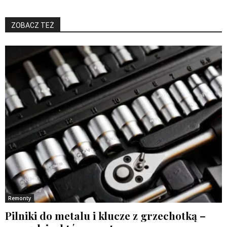
ZOBACZ TEŻ
Remonty
Pilniki do metalu i klucze z grzechotką –