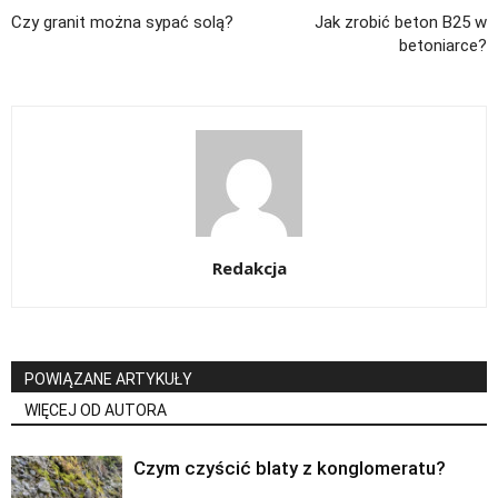
Czy granit można sypać solą?
Jak zrobić beton B25 w
betoniarce?
Redakcja
POWIĄZANE ARTYKUŁY
WIĘCEJ OD AUTORA
Czym czyścić blaty z konglomeratu?