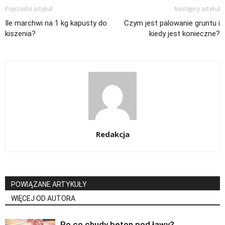
Poprzedni artykuł
Następny artykuł
Ile marchwi na 1 kg kapusty do
Czym jest palowanie gruntu i
kiszenia?
kiedy jest konieczne?
Redakcja
POWIĄZANE ARTYKUŁY
WIĘCEJ OD AUTORA
Po co chudy beton pod ławy?