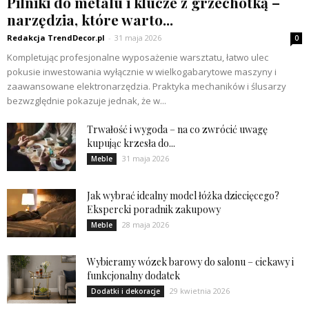
Pilniki do metalu i klucze z grzechotką –
narzędzia, które warto...
Redakcja TrendDecor.pl
-
31 maja 2026
0
Kompletując profesjonalne wyposażenie warsztatu, łatwo ulec
pokusie inwestowania wyłącznie w wielkogabarytowe maszyny i
zaawansowane elektronarzędzia. Praktyka mechaników i ślusarzy
bezwzględnie pokazuje jednak, że w...
Trwałość i wygoda – na co zwrócić uwagę
kupując krzesła do...
31 maja 2026
Meble
Jak wybrać idealny model łóżka dziecięcego?
Ekspercki poradnik zakupowy
28 maja 2026
Meble
Wybieramy wózek barowy do salonu – ciekawy i
funkcjonalny dodatek
29 kwietnia 2026
Dodatki i dekoracje