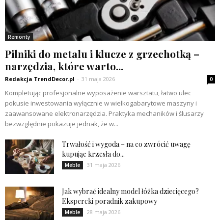
Remonty
Pilniki do metalu i klucze z grzechotką –
narzędzia, które warto...
Redakcja TrendDecor.pl
-
31 maja 2026
0
Kompletując profesjonalne wyposażenie warsztatu, łatwo ulec
pokusie inwestowania wyłącznie w wielkogabarytowe maszyny i
zaawansowane elektronarzędzia. Praktyka mechaników i ślusarzy
bezwzględnie pokazuje jednak, że w...
Trwałość i wygoda – na co zwrócić uwagę
kupując krzesła do...
31 maja 2026
Meble
Jak wybrać idealny model łóżka dziecięcego?
Ekspercki poradnik zakupowy
28 maja 2026
Meble