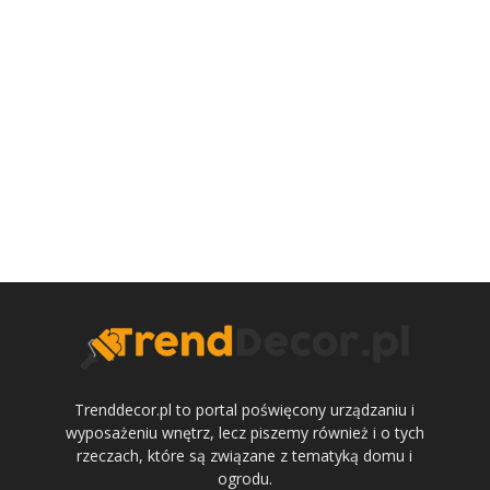
Trenddecor.pl to portal poświęcony urządzaniu i
wyposażeniu wnętrz, lecz piszemy również i o tych
rzeczach, które są związane z tematyką domu i
ogrodu.