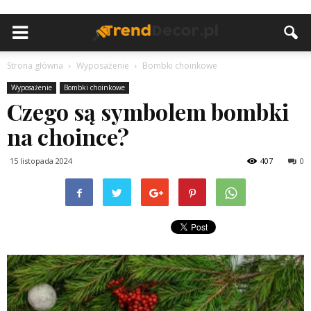
Strona główna
Wyposażenie
Bombki choinkowe
Wyposażenie
Bombki choinkowe
Czego są symbolem bombki
na choince?
15 listopada 2024
407
0