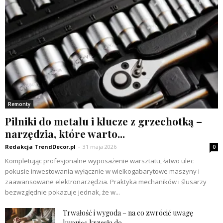
Remonty
Pilniki do metalu i klucze z grzechotką –
narzędzia, które warto...
Redakcja TrendDecor.pl
-
31 maja 2026
0
Kompletując profesjonalne wyposażenie warsztatu, łatwo ulec
pokusie inwestowania wyłącznie w wielkogabarytowe maszyny i
zaawansowane elektronarzędzia. Praktyka mechaników i ślusarzy
bezwzględnie pokazuje jednak, że w...
Trwałość i wygoda – na co zwrócić uwagę
kupując krzesła do...