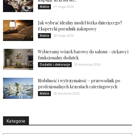
31 maja 2026
Meble
Jak wybrać idealny model łóżka dziecięcego?
Ekspercki poradnik zakupowy
28 maja 2026
Meble
Wybieramy wózek barowy do salonu – ciekawy i
funkcjonalny dodatek
29 kwietnia 2026
Dodatki i dekoracje
Mobilność i wytrzymałość – przewodnik po
profesjonalnych krzesłach cateringowych
28 kwietnia 2026
Meble
Kategorie
Kategorie