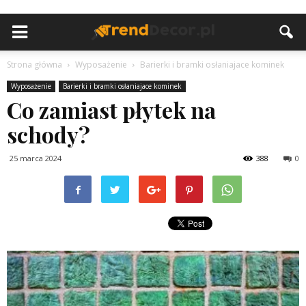
Strona główna
Wyposażenie
Barierki i bramki osłaniajace kominek
Wyposażenie
Barierki i bramki osłaniajace kominek
Co zamiast płytek na
schody?
25 marca 2024
388
0