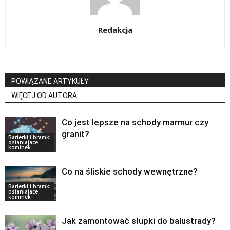
Redakcja
POWIĄZANE ARTYKUŁY
WIĘCEJ OD AUTORA
Co jest lepsze na schody marmur czy
granit?
Barierki i bramki
osłaniajace
kominek
Co na śliskie schody wewnętrzne?
Barierki i bramki
osłaniajace
kominek
Jak zamontować słupki do balustrady?