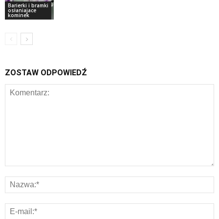
Barierki i bramki
osłaniajace
kominek
ZOSTAW ODPOWIEDŹ