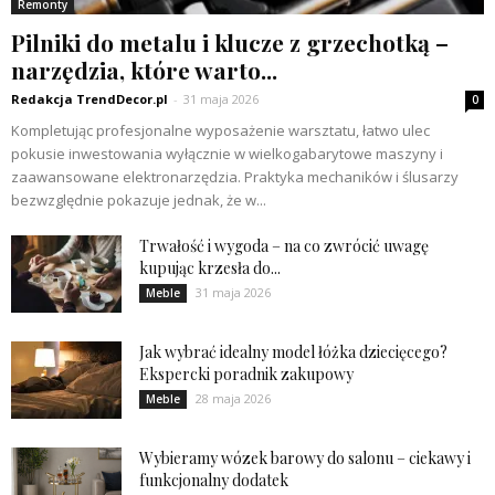
Remonty
Pilniki do metalu i klucze z grzechotką –
narzędzia, które warto...
Redakcja TrendDecor.pl
-
31 maja 2026
0
Kompletując profesjonalne wyposażenie warsztatu, łatwo ulec
pokusie inwestowania wyłącznie w wielkogabarytowe maszyny i
zaawansowane elektronarzędzia. Praktyka mechaników i ślusarzy
bezwzględnie pokazuje jednak, że w...
Trwałość i wygoda – na co zwrócić uwagę
kupując krzesła do...
31 maja 2026
Meble
Jak wybrać idealny model łóżka dziecięcego?
Ekspercki poradnik zakupowy
28 maja 2026
Meble
Wybieramy wózek barowy do salonu – ciekawy i
funkcjonalny dodatek