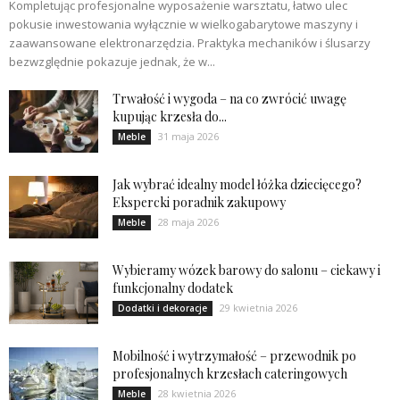
Kompletując profesjonalne wyposażenie warsztatu, łatwo ulec
pokusie inwestowania wyłącznie w wielkogabarytowe maszyny i
zaawansowane elektronarzędzia. Praktyka mechaników i ślusarzy
bezwzględnie pokazuje jednak, że w...
Trwałość i wygoda – na co zwrócić uwagę
kupując krzesła do...
31 maja 2026
Meble
Jak wybrać idealny model łóżka dziecięcego?
Ekspercki poradnik zakupowy
28 maja 2026
Meble
Wybieramy wózek barowy do salonu – ciekawy i
funkcjonalny dodatek
29 kwietnia 2026
Dodatki i dekoracje
Mobilność i wytrzymałość – przewodnik po
profesjonalnych krzesłach cateringowych
28 kwietnia 2026
Meble