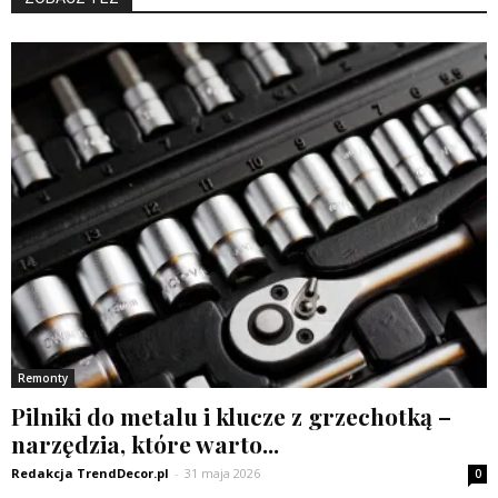
Remonty
Pilniki do metalu i klucze z grzechotką –
narzędzia, które warto...
Redakcja TrendDecor.pl
-
31 maja 2026
0