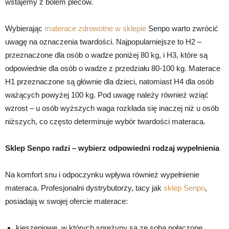
wstajemy z bólem pleców.
Wybierając
materace zdrowotne w sklepie
Senpo warto zwrócić
uwagę na oznaczenia twardości. Najpopularniejsze to H2 –
przeznaczone dla osób o wadze poniżej 80 kg, i H3, które są
odpowiednie dla osób o wadze z przedziału 80-100 kg. Materace
H1 przeznaczone są głównie dla dzieci, natomiast H4 dla osób
ważących powyżej 100 kg. Pod uwagę należy również wziąć
wzrost – u osób wyższych waga rozkłada się inaczej niż u osób
niższych, co często determinuje wybór twardości materaca.
Sklep Senpo radzi – wybierz odpowiedni rodzaj wypełnienia
Na komfort snu i odpoczynku wpływa również wypełnienie
materaca. Profesjonalni dystrybutorzy, tacy jak
sklep Senpo
,
posiadają w swojej ofercie materace:
kieszeniowe, w których sprężyny są ze sobą połączone