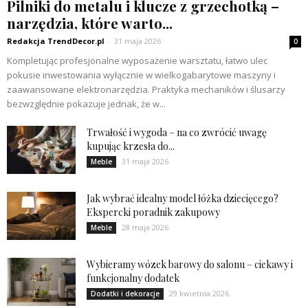
Pilniki do metalu i klucze z grzechotką –
narzędzia, które warto...
Redakcja TrendDecor.pl
-
31 maja 2026
0
Kompletując profesjonalne wyposażenie warsztatu, łatwo ulec
pokusie inwestowania wyłącznie w wielkogabarytowe maszyny i
zaawansowane elektronarzędzia. Praktyka mechaników i ślusarzy
bezwzględnie pokazuje jednak, że w...
Trwałość i wygoda – na co zwrócić uwagę
kupując krzesła do...
31 maja 2026
Meble
Jak wybrać idealny model łóżka dziecięcego?
Ekspercki poradnik zakupowy
28 maja 2026
Meble
Wybieramy wózek barowy do salonu – ciekawy i
funkcjonalny dodatek
29 kwietnia 2026
Dodatki i dekoracje