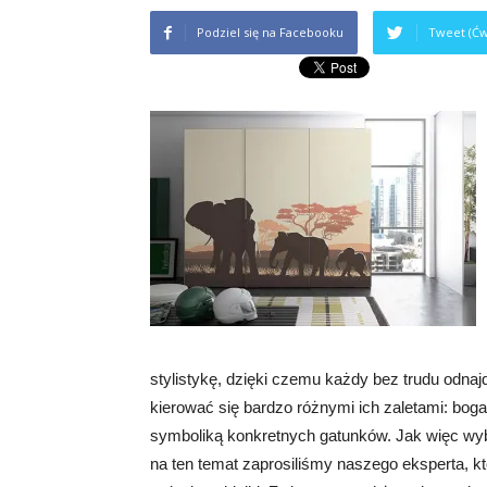
Podziel się na Facebooku
Tweet (Ćw
stylistykę, dzięki czemu każdy bez trudu odna
kierować się bardzo różnymi ich zaletami: bog
symboliką konkretnych gatunków. Jak więc w
na ten temat zaprosiliśmy naszego eksperta, kt