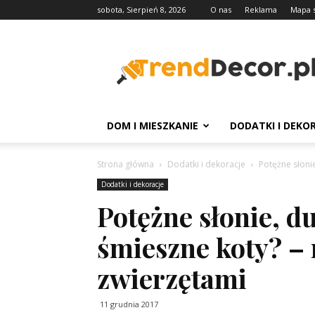
sobota, Sierpień 8, 2026
O nas
Reklama
Mapa 
TrendDecor.pl
DOM I MIESZKANIE
DODATKI I DEKO
Strona główna
Dodatki i dekoracje
Potężne słonie
Dodatki i dekoracje
Potężne słonie, d
śmieszne koty? – 
zwierzętami
11 grudnia 2017