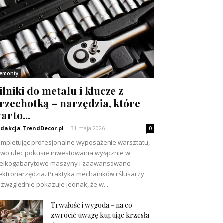
emonty
ilniki do metalu i klucze z
rzechotką – narzędzia, które
arto...
dakcja TrendDecor.pl
-
31 maja 2026
0
mpletując profesjonalne wyposażenie warsztatu,
two ulec pokusie inwestowania wyłącznie w
ielkogabarytowe maszyny i zaawansowane
ektronarzędzia. Praktyka mechaników i ślusarzy
zwzględnie pokazuje jednak, że w...
Trwałość i wygoda – na co
zwrócić uwagę kupując krzesła