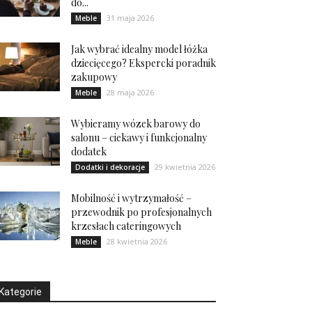
do...
31 maja 2026
Meble
Jak wybrać idealny model łóżka
dziecięcego? Ekspercki poradnik
zakupowy
28 maja 2026
Meble
Wybieramy wózek barowy do
salonu – ciekawy i funkcjonalny
dodatek
29 kwietnia 2026
Dodatki i dekoracje
Mobilność i wytrzymałość –
przewodnik po profesjonalnych
krzesłach cateringowych
28 kwietnia 2026
Meble
Kategorie