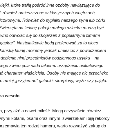
lejki, które trafią pośród inne ozdoby nawiązujące do
ać również umieszczone w klasycznych wnętrzach,
iczkowymi. Również do sypialni naszego syna lub córki
 Zwierzęta na ścianę pokoju małego dziecka muszą być
ewno odwołać się do skojarzeń z popularnymi filmami
skar”. Nastolatkowie będą preferować za to nieco
rykańską faunę możemy jednak umieścić z powodzeniem
zdobienie nimi przedmiotów codziennego użytku – na
innego zwierzęcia nada takiemu urządzeniu unikatowego
 charakter właściciela. Osoby nie mające nic przeciwko
o mniej „przyjemne” gatunki: skorpiony, węże czy pająki.
 na wesoło
h, przyjaźń a nawet miłość. Mogą oczywiście również i
wnymi kotami, psami oraz innymi zwierzakami biją rekordy
as przemawia ten rodzaj humoru, warto rozważyć zakup do