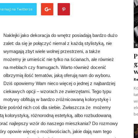
ierkaj) na Twitterze
Naklejki jako dekoracja do wnętrz posiadają bardzo dużo
zalet: da się je połączyć niemal z każdą stylistyką, nie
R
wymagają zbyt wiele wolnej przestrzeni, a także
P
możemy je umieścić nie tylko na ścianach, ale również
g
na meblach czy framugach. Warto również docenić
w
olbrzymią ilość tematów, jaką oferują nam do wyboru.
Re
Dziś opowiemy Wam nieco więcej o jednej z najbardziej
Ko
ciekawych opcji – wzorach ze zwierzętami. Tego typu
ła
motywy obfitują w bardzo zróżnicowaną kolorystykę i
w
el
jdzie pośród nich coś dla siebie. Zwłaszcza że możemy
be
atą kolorystyką, różnorodną estetyką, albo rozbudowaną
ybrać najlepszy wzór do naszego mieszkania? Do rozmowy
óry opowie więcej o możliwościach, jakie dają nam tego