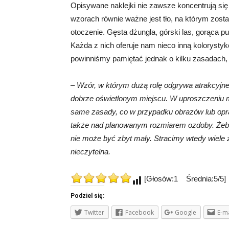
Opisywane naklejki nie zawsze koncentrują si
wzorach równie ważne jest tło, na którym zosta
otoczenie. Gęsta dżungla, górski las, gorąca pus
Każda z nich oferuje nam nieco inną kolorystyk
powinniśmy pamiętać jednak o kilku zasadach, k
– Wzór, w którym dużą rolę odgrywa atrakcyjn
dobrze oświetlonym miejscu. W uproszczeniu m
same zasady, co w przypadku obrazów lub opra
także nad planowanym rozmiarem ozdoby. Żeby 
nie może być zbyt mały. Stracimy wtedy wiele 
nieczytelna.
[Głosów:1 Średnia:5/5]
Podziel się:
Twitter
Facebook
Google
E-ma