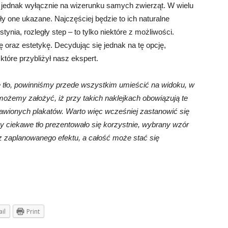
ę jednak wyłącznie na wizerunku samych zwierząt. W wielu
ły one ukazane. Najczęściej będzie to ich naturalne
tynia, rozległy step – to tylko niektóre z możliwości.
ę oraz estetykę. Decydując się jednak na tę opcję,
tóre przybliżył nasz ekspert.
e tło, powinniśmy przede wszystkim umieścić na widoku, w
ożemy założyć, iż przy takich naklejkach obowiązują te
wionych plakatów. Warto więc wcześniej zastanowić się
ciekawe tło prezentowało się korzystnie, wybrany wzór
z zaplanowanego efektu, a całość może stać się
il
Print