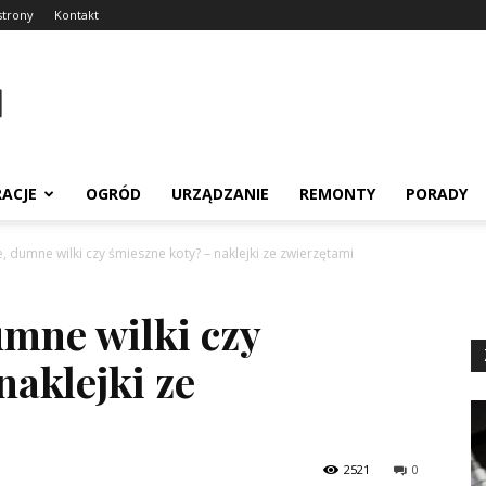
strony
Kontakt
RACJE
OGRÓD
URZĄDZANIE
REMONTY
PORADY
, dumne wilki czy śmieszne koty? – naklejki ze zwierzętami
umne wilki czy
naklejki ze
2521
0