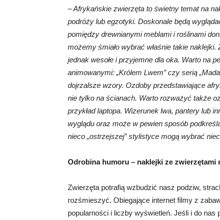
– Afrykańskie zwierzęta to świetny temat na nak
podróży lub egzotyki. Doskonale będą wygląd
pomiędzy drewnianymi meblami i roślinami don
możemy śmiało wybrać właśnie takie naklejki.
jednak wesołe i przyjemne dla oka. Warto na p
animowanymi: „Królem Lwem” czy serią „Madaga
dojrzalsze wzory. Ozdoby przedstawiające af
nie tylko na ścianach. Warto rozważyć także o
przykład laptopa. Wizerunek lwa, pantery lub 
wyglądu oraz może w pewien sposób podkreślać
nieco „ostrzejszej” stylistyce mogą wybrać niec
Odrobina humoru – naklejki ze zwierzętami
Zwierzęta potrafią wzbudzić nasz podziw, strac
rozśmieszyć. Obiegające internet filmy z zaba
popularności i liczby wyświetleń. Jeśli i do n