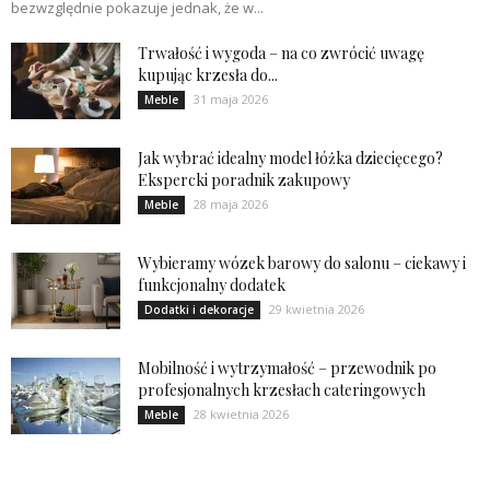
bezwzględnie pokazuje jednak, że w...
Trwałość i wygoda – na co zwrócić uwagę
kupując krzesła do...
31 maja 2026
Meble
Jak wybrać idealny model łóżka dziecięcego?
Ekspercki poradnik zakupowy
28 maja 2026
Meble
Wybieramy wózek barowy do salonu – ciekawy i
funkcjonalny dodatek
29 kwietnia 2026
Dodatki i dekoracje
Mobilność i wytrzymałość – przewodnik po
profesjonalnych krzesłach cateringowych
28 kwietnia 2026
Meble