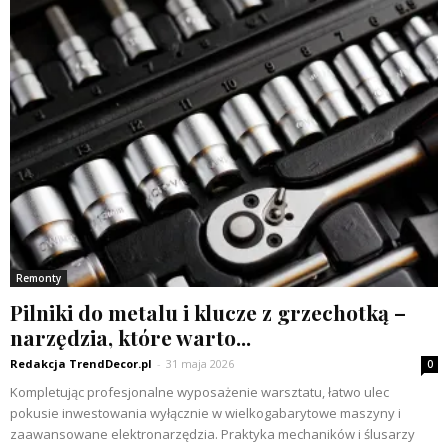
Remonty
Pilniki do metalu i klucze z grzechotką –
narzędzia, które warto...
Redakcja TrendDecor.pl
-
31 maja 2026
0
Kompletując profesjonalne wyposażenie warsztatu, łatwo ulec
pokusie inwestowania wyłącznie w wielkogabarytowe maszyny i
zaawansowane elektronarzędzia. Praktyka mechaników i ślusarzy