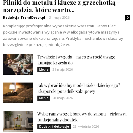
Pilniki do metalu i klucze z grzechotką –
narzędzia, które warto...
Redakcja TrendDecor.pl
-
31 maja 2026
0
Kompletując profesjonalne wyposażenie warsztatu, łatwo ulec
pokusie inwestowania wyłącznie w wielkogabarytowe maszyny i
zaawansowane elektronarzędzia. Praktyka mechaników i ślusarzy
bezwzględnie pokazuje jednak, że w...
Trwałość i wygoda – na co zwrócić uwagę
kupując krzesła do...
31 maja 2026
Meble
Jak wybrać idealny model łóżka dziecięcego?
Ekspercki poradnik zakupowy
28 maja 2026
Meble
Wybieramy wózek barowy do salonu – ciekawy i
funkcjonalny dodatek
29 kwietnia 2026
Dodatki i dekoracje