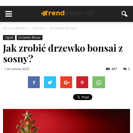
Strona główna
Ogród
Drzewka Bonsai
Ogród
Drzewka Bonsai
Jak zrobić drzewko bonsai z
sosny?
1 września 2025
447
0