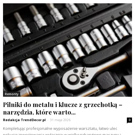
Remonty
Pilniki do metalu i klucze z grzechotką –
narzędzia, które warto...
Redakcja TrendDecor.pl
-
31 maja 2026
0
Kompletując profesjonalne wyposażenie warsztatu, łatwo ulec
pokusie inwestowania wyłącznie w wielkogabarytowe maszyny i