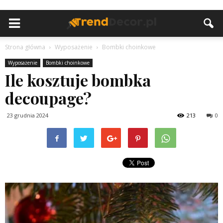
Strona główna
Wyposażenie
Bombki choinkowe
Wyposażenie
Bombki choinkowe
Ile kosztuje bombka
decoupage?
23 grudnia 2024
213
0