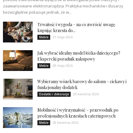
zaawansowane elektronarzędzia. Praktyka mechaników i ślusarzy
bezwzględnie pokazuje jednak, że w...
Trwałość i wygoda – na co zwrócić uwagę
kupując krzesła do...
31 maja 2026
Meble
Jak wybrać idealny model łóżka dziecięcego?
Ekspercki poradnik zakupowy
28 maja 2026
Meble
Wybieramy wózek barowy do salonu – ciekawy i
funkcjonalny dodatek
29 kwietnia 2026
Dodatki i dekoracje
Mobilność i wytrzymałość – przewodnik po
profesjonalnych krzesłach cateringowych
28 kwietnia 2026
Meble