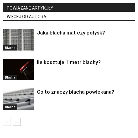
POWIĄZANE ARTYKUŁY
WIĘCEJ OD AUTORA
Jaka blacha mat czy połysk?
Blacha
Ile kosztuje 1 metr blachy?
Blacha
Co to znaczy blacha powlekana?
Blacha