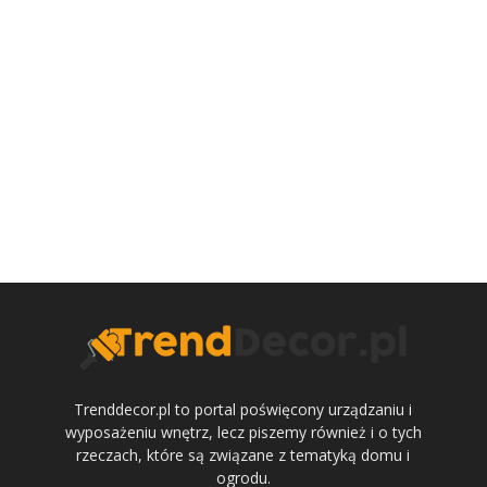
Trenddecor.pl to portal poświęcony urządzaniu i
wyposażeniu wnętrz, lecz piszemy również i o tych
rzeczach, które są związane z tematyką domu i
ogrodu.