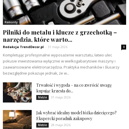
Remonty
Pilniki do metalu i klucze z grzechotką –
narzędzia, które warto...
Redakcja TrendDecor.pl
-
31 maja 2026
0
Kompletując profesjonalne wyposażenie warsztatu, łatwo ulec
pokusie inwestowania wyłącznie w wielkogabarytowe maszyny i
zaawansowane elektronarzędzia. Praktyka mechaników i ślusarzy
bezwzględnie pokazuje jednak, że w...
Trwałość i wygoda – na co zwrócić uwagę
kupując krzesła do...
31 maja 2026
Meble
Jak wybrać idealny model łóżka dziecięcego?
Ekspercki poradnik zakupowy
28 maja 2026
Meble