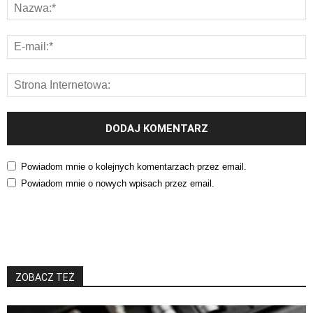
Powiadom mnie o kolejnych komentarzach przez email.
Powiadom mnie o nowych wpisach przez email.
ZOBACZ TEŻ