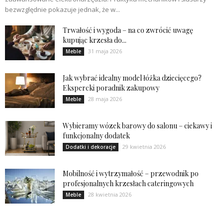
bezwzględnie pokazuje jednak, że w...
Trwałość i wygoda – na co zwrócić uwagę
kupując krzesła do...
31 maja 2026
Meble
Jak wybrać idealny model łóżka dziecięcego?
Ekspercki poradnik zakupowy
28 maja 2026
Meble
Wybieramy wózek barowy do salonu – ciekawy i
funkcjonalny dodatek
29 kwietnia 2026
Dodatki i dekoracje
Mobilność i wytrzymałość – przewodnik po
profesjonalnych krzesłach cateringowych
28 kwietnia 2026
Meble