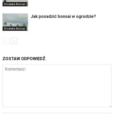
Drzewka Bonsai
Jak posadzić bonsai w ogrodzie?
Drzewka Bonsai
ZOSTAW ODPOWIEDŹ