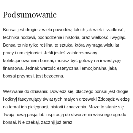
Podsumowanie
Bonsai jest drogie z wielu powodów, takich jak wiek i rzadkość,
technika hodowli, pochodzenie i historia, oraz wielkość i wygląd.
Bonsai to nie tylko roślina, to sztuka, która wymaga wielu lat
pracy i umiejętności. Jeśli jesteś zainteresowany
kolekcjonowaniem bonsai, musisz być gotowy na inwestycję
finansową. Jednak wartość estetyczna i emocjonalna, jaką
bonsai przynosi, jest bezcenna.
Wezwanie do działania: Dowiedz się, dlaczego bonsai jest drogie
i odkryj fascynujący świat tych małych drzewek! Zdobądź wiedzę
na temat ich pielęgnacji, historii i znaczenia. Może to stanie się
Twoją nową pasją lub inspiracją do stworzenia własnego ogrodu
bonsai. Nie czekaj, zacznij już teraz!