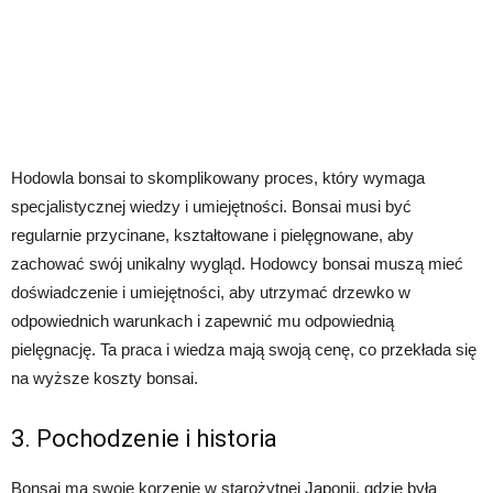
Hodowla bonsai to skomplikowany proces, który wymaga
specjalistycznej wiedzy i umiejętności. Bonsai musi być
regularnie przycinane, kształtowane i pielęgnowane, aby
zachować swój unikalny wygląd. Hodowcy bonsai muszą mieć
doświadczenie i umiejętności, aby utrzymać drzewko w
odpowiednich warunkach i zapewnić mu odpowiednią
pielęgnację. Ta praca i wiedza mają swoją cenę, co przekłada się
na wyższe koszty bonsai.
3. Pochodzenie i historia
Bonsai ma swoje korzenie w starożytnej Japonii, gdzie była