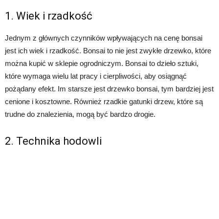
1. Wiek i rzadkość
Jednym z głównych czynników wpływających na cenę bonsai
jest ich wiek i rzadkość. Bonsai to nie jest zwykłe drzewko, które
można kupić w sklepie ogrodniczym. Bonsai to dzieło sztuki,
które wymaga wielu lat pracy i cierpliwości, aby osiągnąć
pożądany efekt. Im starsze jest drzewko bonsai, tym bardziej jest
cenione i kosztowne. Również rzadkie gatunki drzew, które są
trudne do znalezienia, mogą być bardzo drogie.
2. Technika hodowli