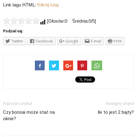
Link tagu HTML:
Kliknij tutaj
[Głosów:0 Średnia:0/5]
Podziel się:
Twitter
Facebook
Google
E-mail
Print
Poprzedni artykuł
Następny artykuł
Czy bonsai może stać na
Ile to jest 2 bajty?
oknie?