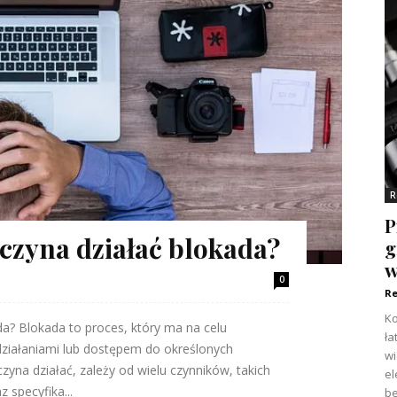
R
P
aczyna działać blokada?
g
w
0
Re
Ko
da? Blokada to proces, który ma na celu
ła
ziałaniami lub dostępem do określonych
w
yna działać, zależy od wielu czynników, takich
el
z specyfika...
be