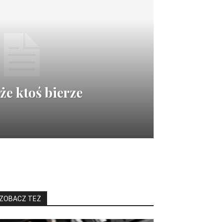
że ktoś bierze
ZOBACZ TEŻ