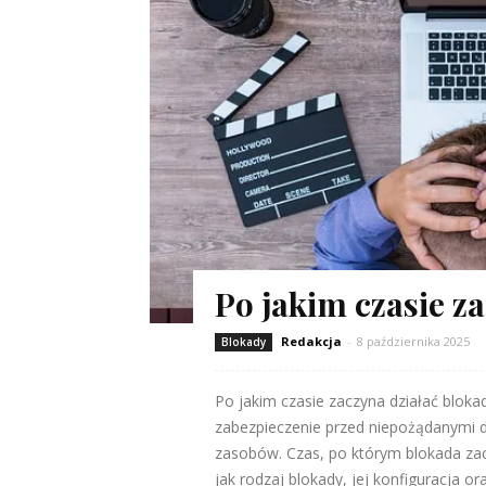
Po jakim czasie z
Redakcja
-
8 października 2025
Blokady
Po jakim czasie zaczyna działać bloka
zabezpieczenie przed niepożądanymi d
zasobów. Czas, po którym blokada zacz
jak rodzaj blokady, jej konfiguracja ora