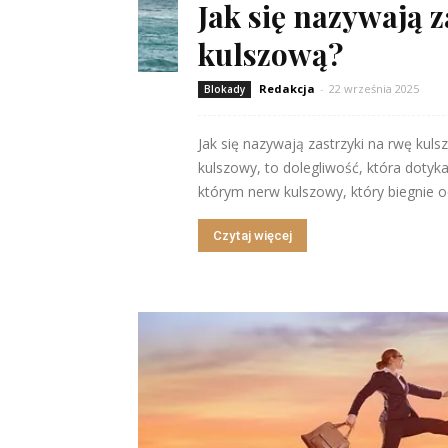
Jak się nazywają 
kulszową?
Redakcja
-
22 września 2025
Blokady
Jak się nazywają zastrzyki na rwę kul
kulszowy, to dolegliwość, która dotyka
którym nerw kulszowy, który biegnie od
Czytaj więcej