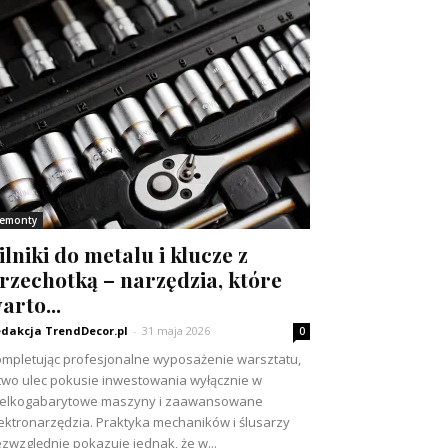
emonty
ilniki do metalu i klucze z
rzechotką – narzędzia, które
arto...
dakcja TrendDecor.pl
-
31 maja 2026
0
mpletując profesjonalne wyposażenie warsztatu,
two ulec pokusie inwestowania wyłącznie w
ielkogabarytowe maszyny i zaawansowane
ektronarzędzia. Praktyka mechaników i ślusarzy
zwzględnie pokazuje jednak, że w...