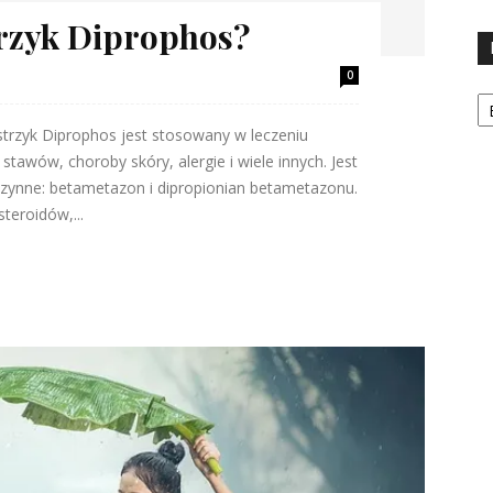
trzyk Diprophos?
0
Ka
strzyk Diprophos jest stosowany w leczeniu
stawów, choroby skóry, alergie i wiele innych. Jest
 czynne: betametazon i dipropionian betametazonu.
teroidów,...