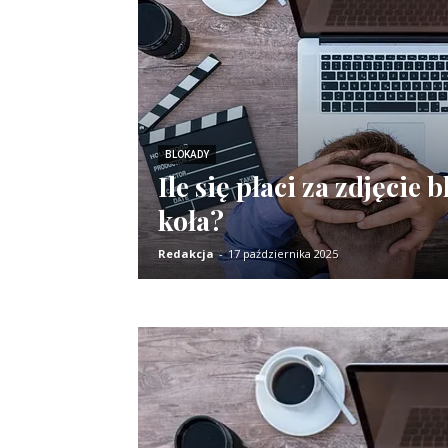
BLOKADY
Ile się płaci za zdjęcie 
koła?
Redakcja
-
17 października 2025