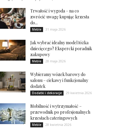
Trwałość i wygoda – na co
zwrócić uwagę kupując krzesła
do...
31 maja 2026
Meble
Jak wybrać idealny model łóżka
dziecięcego? Ekspercki poradnik
zakupowy
28 maja 2026
Meble
Wybieramy wózek barowy do
salonu – ciekawy i funkcjonalny
dodatek
29 kwietnia 2026
Dodatki i dekoracje
Mobilność i wytrzymałość –
przewodnik po profesjonalnych
krzesłach cateringowych
28 kwietnia 2026
Meble