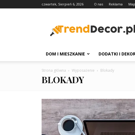
czwartek, Sierpień 6, 2026
O nas
Reklama
Map
TrendDecor.pl
DOM I MIESZKANIE
DODATKI I DEKO
Strona główna
Wyposażenie
Blokady
BLOKADY