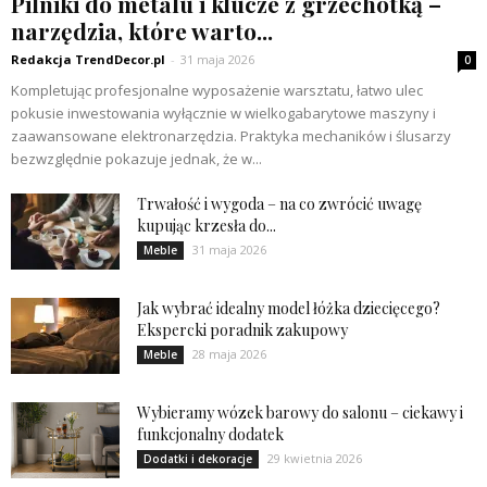
Pilniki do metalu i klucze z grzechotką –
narzędzia, które warto...
Redakcja TrendDecor.pl
-
31 maja 2026
0
Kompletując profesjonalne wyposażenie warsztatu, łatwo ulec
pokusie inwestowania wyłącznie w wielkogabarytowe maszyny i
zaawansowane elektronarzędzia. Praktyka mechaników i ślusarzy
bezwzględnie pokazuje jednak, że w...
Trwałość i wygoda – na co zwrócić uwagę
kupując krzesła do...
31 maja 2026
Meble
Jak wybrać idealny model łóżka dziecięcego?
Ekspercki poradnik zakupowy
28 maja 2026
Meble
Wybieramy wózek barowy do salonu – ciekawy i
funkcjonalny dodatek
29 kwietnia 2026
Dodatki i dekoracje