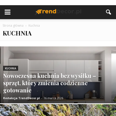
Strona główna
Kuchnia
KUCHNIA
KUCHNIA
Nowoczesna kuchnia bez wysiłku –
sprzęt, który zmienia codzienne
gotowanie
Redakcja TrendDecor.pl
-
16 marca 2026