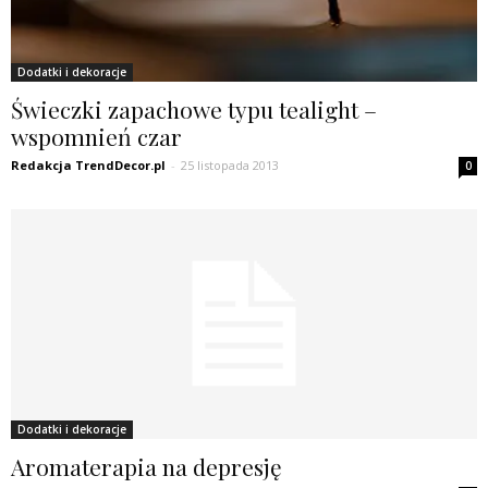
Dodatki i dekoracje
Świeczki zapachowe typu tealight –
wspomnień czar
Redakcja TrendDecor.pl
-
25 listopada 2013
0
Dodatki i dekoracje
Aromaterapia na depresję