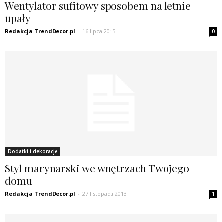
Wentylator sufitowy sposobem na letnie
upały
Redakcja TrendDecor.pl
-
16 lipca 2015
0
Dodatki i dekoracje
Styl marynarski we wnętrzach Twojego
domu
Redakcja TrendDecor.pl
-
27 listopada 2013
1