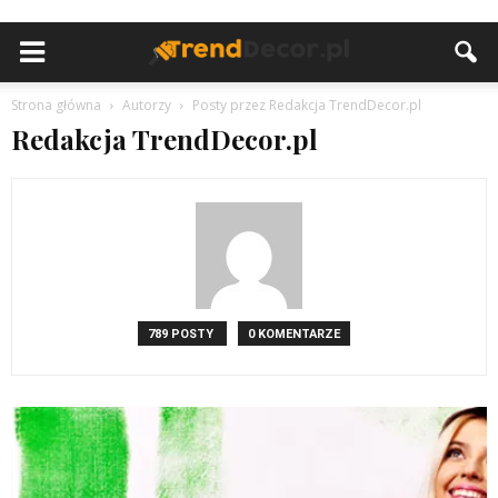
Strona główna
Autorzy
Posty przez Redakcja TrendDecor.pl
Redakcja TrendDecor.pl
789 POSTY
0 KOMENTARZE