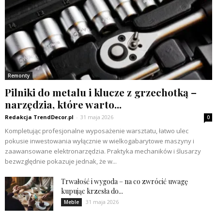
Remonty
Pilniki do metalu i klucze z grzechotką –
narzędzia, które warto...
Redakcja TrendDecor.pl
-
31 maja 2026
0
Kompletując profesjonalne wyposażenie warsztatu, łatwo ulec
pokusie inwestowania wyłącznie w wielkogabarytowe maszyny i
zaawansowane elektronarzędzia. Praktyka mechaników i ślusarzy
bezwzględnie pokazuje jednak, że w...
Trwałość i wygoda – na co zwrócić uwagę
kupując krzesła do...
31 maja 2026
Meble