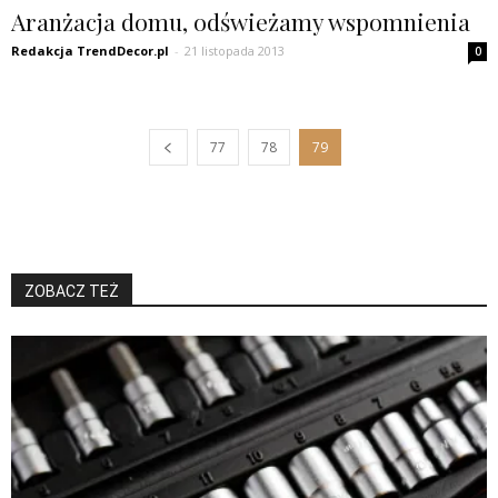
Aranżacja domu, odświeżamy wspomnienia
Redakcja TrendDecor.pl
-
21 listopada 2013
0
77
78
79
ZOBACZ TEŻ