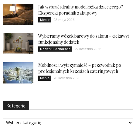
Jak wybrać idealny model łóżka dziecięcego?
Ekspercki poradnik zakupowy
28 maja 2026
Meble
Wybieramy wózek barowy do salonu – ciekawy i
funkcjonalny dodatek
29 kwietnia 2026
Dodatki i dekoracje
Mobilność i wytrzymałość – przewodnik po
profesjonalnych krzesłach cateringowych
28 kwietnia 2026
Meble
Kategorie
Kategorie